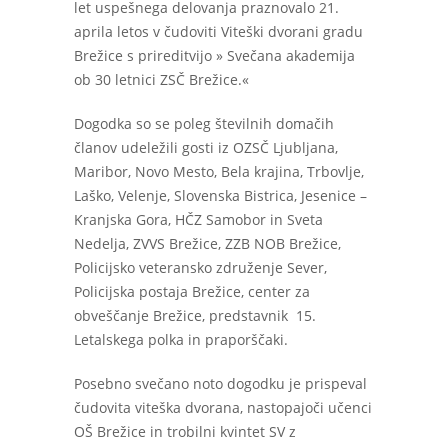
let uspešnega delovanja praznovalo 21.
aprila letos v čudoviti Viteški dvorani gradu
Brežice s prireditvijo » Svečana akademija
ob 30 letnici ZSČ Brežice.«
Dogodka so se poleg številnih domačih
članov udeležili gosti iz OZSČ Ljubljana,
Maribor, Novo Mesto, Bela krajina, Trbovlje,
Laško, Velenje, Slovenska Bistrica, Jesenice –
Kranjska Gora, HČZ Samobor in Sveta
Nedelja, ZVVS Brežice, ZZB NOB Brežice,
Policijsko veteransko združenje Sever,
Policijska postaja Brežice, center za
obveščanje Brežice, predstavnik 15.
Letalskega polka in praporščaki.
Posebno svečano noto dogodku je prispeval
čudovita viteška dvorana, nastopajoči učenci
OŠ Brežice in trobilni kvintet SV z