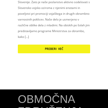
Slovenije. Zato je naše poslanstvo aktivno sodelovati s
Slovensko vojsko oziroma z njenimi enotami in
poveljstvi pri promociji vojaškega in drugih obrambno
varnostnih poklicev. Naše delo je usmerjeno v
različne oblike dela z mladimi. Na obiskih po šolah jim
predstavljamo programe Ministrstva za obrambo,
kako […]
PREBERI VEČ
OBMOČNA