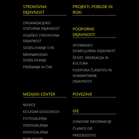
STROKOVNA
PROJEKTI, POBUDE IN
DEJAVNOST
ROKI
ORGANIZACIJSKO
STATURNA DEJAVNOST
PODPORNE
DEJAVNOSTI
VOJAŠKO STROKOVNA
DEJAVNOST
SPOMINSKO
SODELOVANJE V RS
DOMOLJUBNA DEJAVNOST
MEDNARODNO
ŠPORT, REKREACIJA IN
SODELOVANJE
KULTURA
PRIZNANJA IN ČINI
PODPORA ČLANSTVU IN
HUMANITARNE
DEJAVNOSTI
MEDIJSKI CENTER
POVEZAVE
NOVICE
GIE
KOLEDAR DOGODKOV
FOTOGALERIJA
OSNOVNE INFORMACIJE
VIDEOGALERIJA
ČLANICE GIE
AVDIOGALERIJA
PREDSEDSTVO
PUBLIKACIJE