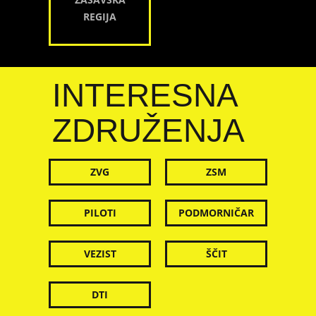
REGIJA
INTERESNA
ZDRUŽENJA
ZVG
ZSM
PILOTI
PODMORNIČAR
VEZIST
ŠČIT
DTI