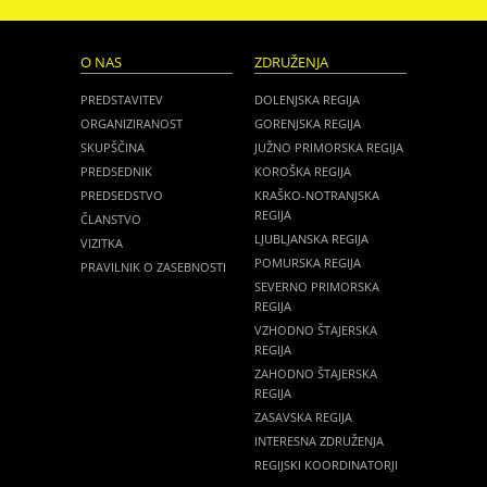
O NAS
ZDRUŽENJA
PREDSTAVITEV
DOLENJSKA REGIJA
ORGANIZIRANOST
GORENJSKA REGIJA
SKUPŠČINA
JUŽNO PRIMORSKA REGIJA
PREDSEDNIK
KOROŠKA REGIJA
PREDSEDSTVO
KRAŠKO-NOTRANJSKA
REGIJA
ČLANSTVO
LJUBLJANSKA REGIJA
VIZITKA
POMURSKA REGIJA
PRAVILNIK O ZASEBNOSTI
SEVERNO PRIMORSKA
REGIJA
VZHODNO ŠTAJERSKA
REGIJA
ZAHODNO ŠTAJERSKA
REGIJA
ZASAVSKA REGIJA
INTERESNA ZDRUŽENJA
REGIJSKI KOORDINATORJI