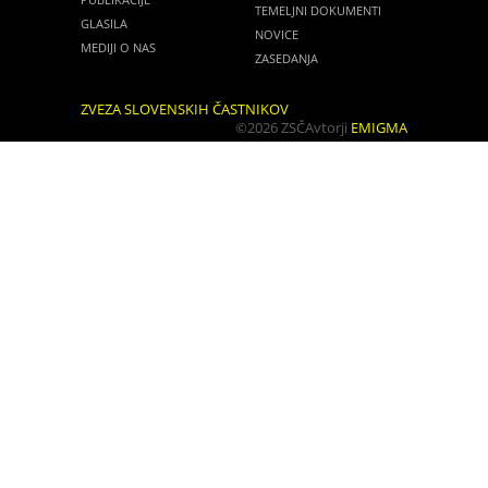
TEMELJNI DOKUMENTI
GLASILA
NOVICE
MEDIJI O NAS
ZASEDANJA
ZVEZA SLOVENSKIH ČASTNIKOV
©2026 ZSČ
Avtorji
EMIGMA