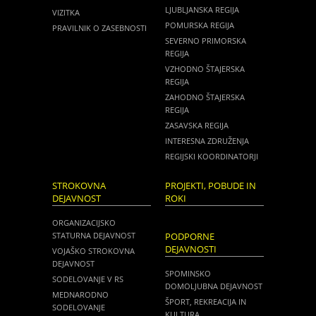
LJUBLJANSKA REGIJA
VIZITKA
POMURSKA REGIJA
PRAVILNIK O ZASEBNOSTI
SEVERNO PRIMORSKA
REGIJA
VZHODNO ŠTAJERSKA
REGIJA
ZAHODNO ŠTAJERSKA
REGIJA
ZASAVSKA REGIJA
INTERESNA ZDRUŽENJA
REGIJSKI KOORDINATORJI
STROKOVNA
PROJEKTI, POBUDE IN
DEJAVNOST
ROKI
ORGANIZACIJSKO
STATURNA DEJAVNOST
PODPORNE
DEJAVNOSTI
VOJAŠKO STROKOVNA
DEJAVNOST
SPOMINSKO
SODELOVANJE V RS
DOMOLJUBNA DEJAVNOST
MEDNARODNO
ŠPORT, REKREACIJA IN
SODELOVANJE
KULTURA