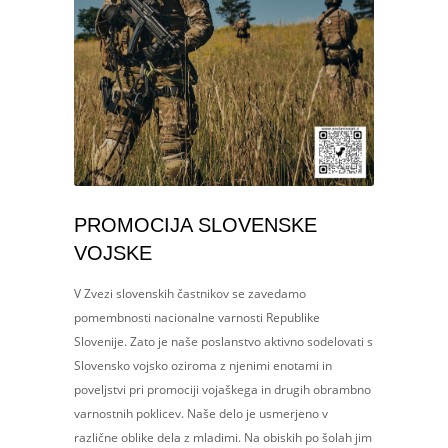
PROMOCIJA SLOVENSKE
VOJSKE
V Zvezi slovenskih častnikov se zavedamo
pomembnosti nacionalne varnosti Republike
Slovenije. Zato je naše poslanstvo aktivno sodelovati s
Slovensko vojsko oziroma z njenimi enotami in
poveljstvi pri promociji vojaškega in drugih obrambno
varnostnih poklicev. Naše delo je usmerjeno v
različne oblike dela z mladimi. Na obiskih po šolah jim