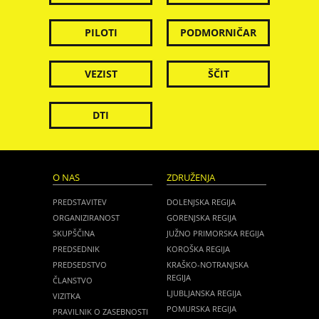
PILOTI
PODMORNIČAR
VEZIST
ŠČIT
DTI
O NAS
ZDRUŽENJA
PREDSTAVITEV
DOLENJSKA REGIJA
ORGANIZIRANOST
GORENJSKA REGIJA
SKUPŠČINA
JUŽNO PRIMORSKA REGIJA
PREDSEDNIK
KOROŠKA REGIJA
PREDSEDSTVO
KRAŠKO-NOTRANJSKA
REGIJA
ČLANSTVO
LJUBLJANSKA REGIJA
VIZITKA
POMURSKA REGIJA
PRAVILNIK O ZASEBNOSTI