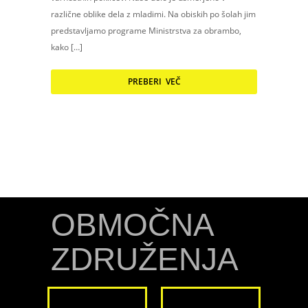
različne oblike dela z mladimi. Na obiskih po šolah jim
predstavljamo programe Ministrstva za obrambo,
kako […]
PREBERI VEČ
OBMOČNA
ZDRUŽENJA