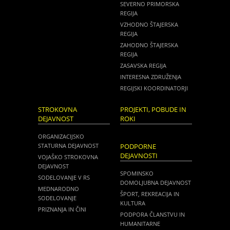
SEVERNO PRIMORSKA
REGIJA
VZHODNO ŠTAJERSKA
REGIJA
ZAHODNO ŠTAJERSKA
REGIJA
ZASAVSKA REGIJA
INTERESNA ZDRUŽENJA
REGIJSKI KOORDINATORJI
STROKOVNA
PROJEKTI, POBUDE IN
DEJAVNOST
ROKI
ORGANIZACIJSKO
STATURNA DEJAVNOST
PODPORNE
DEJAVNOSTI
VOJAŠKO STROKOVNA
DEJAVNOST
SPOMINSKO
SODELOVANJE V RS
DOMOLJUBNA DEJAVNOST
MEDNARODNO
ŠPORT, REKREACIJA IN
SODELOVANJE
KULTURA
PRIZNANJA IN ČINI
PODPORA ČLANSTVU IN
HUMANITARNE