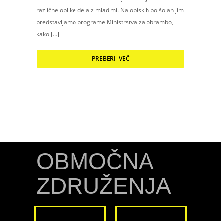
različne oblike dela z mladimi. Na obiskih po šolah jim
predstavljamo programe Ministrstva za obrambo,
kako […]
PREBERI VEČ
OBMOČNA
ZDRUŽENJA