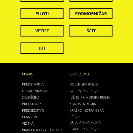
PILOTI
PODMORNIČAR
VEZIST
ŠČIT
DTI
O NAS
ZDRUŽENJA
PREDSTAVITEV
DOLENJSKA REGIJA
ORGANIZIRANOST
GORENJSKA REGIJA
SKUPŠČINA
JUŽNO PRIMORSKA REGIJA
PREDSEDNIK
KOROŠKA REGIJA
PREDSEDSTVO
KRAŠKO-NOTRANJSKA
REGIJA
ČLANSTVO
LJUBLJANSKA REGIJA
VIZITKA
POMURSKA REGIJA
PRAVILNIK O ZASEBNOSTI