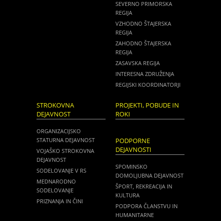
SEVERNO PRIMORSKA
REGIJA
VZHODNO ŠTAJERSKA
REGIJA
ZAHODNO ŠTAJERSKA
REGIJA
ZASAVSKA REGIJA
INTERESNA ZDRUŽENJA
REGIJSKI KOORDINATORJI
STROKOVNA
PROJEKTI, POBUDE IN
DEJAVNOST
ROKI
ORGANIZACIJSKO
STATURNA DEJAVNOST
PODPORNE
DEJAVNOSTI
VOJAŠKO STROKOVNA
DEJAVNOST
SPOMINSKO
SODELOVANJE V RS
DOMOLJUBNA DEJAVNOST
MEDNARODNO
ŠPORT, REKREACIJA IN
SODELOVANJE
KULTURA
PRIZNANJA IN ČINI
PODPORA ČLANSTVU IN
HUMANITARNE