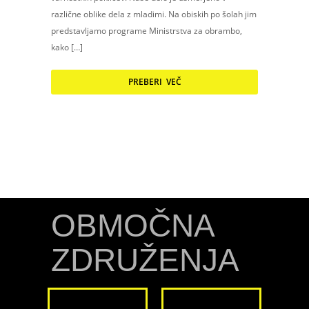
različne oblike dela z mladimi. Na obiskih po šolah jim
predstavljamo programe Ministrstva za obrambo,
kako […]
PREBERI VEČ
OBMOČNA
ZDRUŽENJA