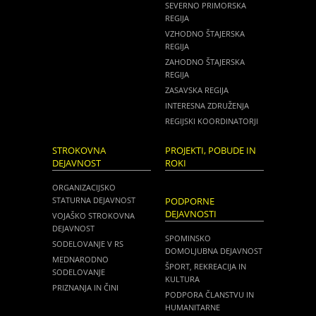
SEVERNO PRIMORSKA
REGIJA
VZHODNO ŠTAJERSKA
REGIJA
ZAHODNO ŠTAJERSKA
REGIJA
ZASAVSKA REGIJA
INTERESNA ZDRUŽENJA
REGIJSKI KOORDINATORJI
STROKOVNA
PROJEKTI, POBUDE IN
DEJAVNOST
ROKI
ORGANIZACIJSKO
STATURNA DEJAVNOST
PODPORNE
DEJAVNOSTI
VOJAŠKO STROKOVNA
DEJAVNOST
SPOMINSKO
SODELOVANJE V RS
DOMOLJUBNA DEJAVNOST
MEDNARODNO
ŠPORT, REKREACIJA IN
SODELOVANJE
KULTURA
PRIZNANJA IN ČINI
PODPORA ČLANSTVU IN
HUMANITARNE