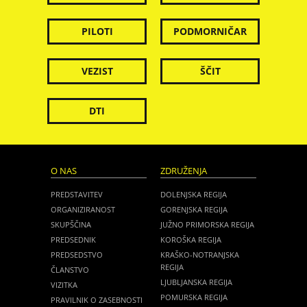
PILOTI
PODMORNIČAR
VEZIST
ŠČIT
DTI
O NAS
ZDRUŽENJA
PREDSTAVITEV
DOLENJSKA REGIJA
ORGANIZIRANOST
GORENJSKA REGIJA
SKUPŠČINA
JUŽNO PRIMORSKA REGIJA
PREDSEDNIK
KOROŠKA REGIJA
PREDSEDSTVO
KRAŠKO-NOTRANJSKA
REGIJA
ČLANSTVO
LJUBLJANSKA REGIJA
VIZITKA
POMURSKA REGIJA
PRAVILNIK O ZASEBNOSTI