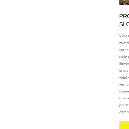
PR
SL
V Zvez
zaved
varnos
naše p
Slove
enotam
vojaš
varnos
usmerj
mladim
preds
obram