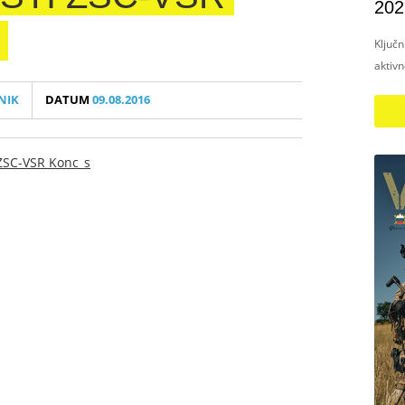
202
Ključ
aktiv
NIK
DATUM
09.08.2016
 ZSC-VSR Konc_s