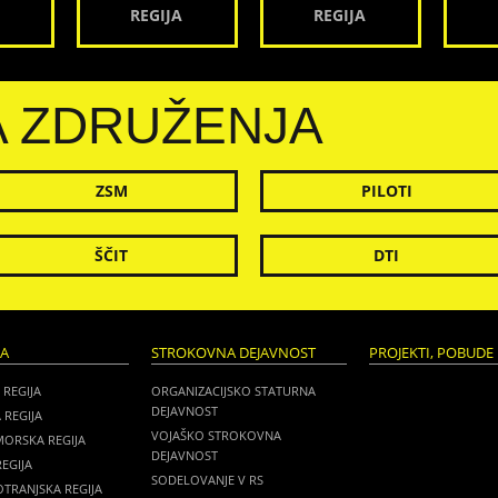
REGIJA
REGIJA
A ZDRUŽENJA
ZSM
PILOTI
ŠČIT
DTI
JA
STROKOVNA DEJAVNOST
PROJEKTI, POBUDE 
 REGIJA
ORGANIZACIJSKO STATURNA
DEJAVNOST
 REGIJA
VOJAŠKO STROKOVNA
MORSKA REGIJA
DEJAVNOST
EGIJA
SODELOVANJE V RS
TRANJSKA REGIJA