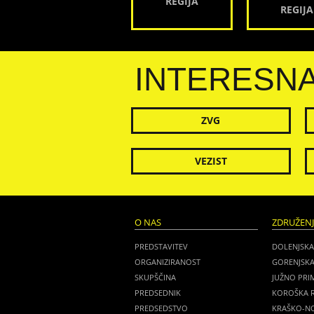
REGIJA
REGIJA
INTERESN
ZVG
VEZIST
O NAS
ZDRUŽEN
PREDSTAVITEV
DOLENJSKA
ORGANIZIRANOST
GORENJSKA
SKUPŠČINA
JUŽNO PRI
PREDSEDNIK
KOROŠKA R
PREDSEDSTVO
KRAŠKO-NO