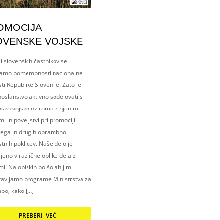
OMOCIJA
OVENSKE VOJSKE
i slovenskih častnikov se
amo pomembnosti nacionalne
ti Republike Slovenije. Zato je
oslanstvo aktivno sodelovati s
nsko vojsko oziroma z njenimi
i in poveljstvi pri promociji
kega in drugih obrambno
tnih poklicev. Naše delo je
eno v različne oblike dela z
i. Na obiskih po šolah jim
tavljamo programe Ministrstva za
bo, kako […]
PREBERI VEČ