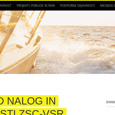
JAVNOST
PROJEKTI, POBUDE IN ROKI
PODPORNE DEJAVNOSTI
MEDIJSKI
 NALOG IN
DOG
STI ZSC-VSR