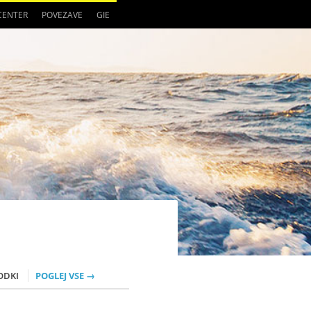
 CENTER
POVEZAVE
GIE
ODKI
POGLEJ VSE →