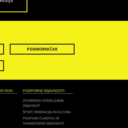
REGIJA
PODMORNIČAR
IN ROKI
PODPORNE DEJAVNOSTI
SPOMINSKO DOMOLJUBNA
DEJAVNOST
ŠPORT, REKREACIJA IN KULTURA
PODPORA ČLANSTVU IN
HUMANITARNE DEJAVNOSTI