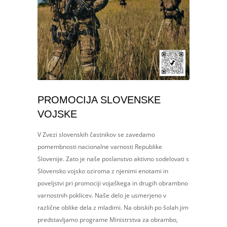
PROMOCIJA SLOVENSKE
VOJSKE
V Zvezi slovenskih častnikov se zavedamo
pomembnosti nacionalne varnosti Republike
Slovenije. Zato je naše poslanstvo aktivno sodelovati s
Slovensko vojsko oziroma z njenimi enotami in
poveljstvi pri promociji vojaškega in drugih obrambno
varnostnih poklicev. Naše delo je usmerjeno v
različne oblike dela z mladimi. Na obiskih po šolah jim
predstavljamo programe Ministrstva za obrambo,