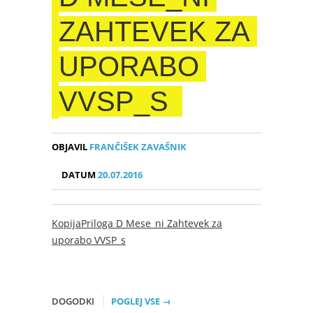
ZAHTEVEK ZA
UPORABO
VVSP_S
OBJAVIL
FRANČIŠEK ZAVAŠNIK
DATUM
20.07.2016
KopijaPriloga D Mese_ni Zahtevek za
uporabo VVSP_s
DOGODKI
POGLEJ VSE →