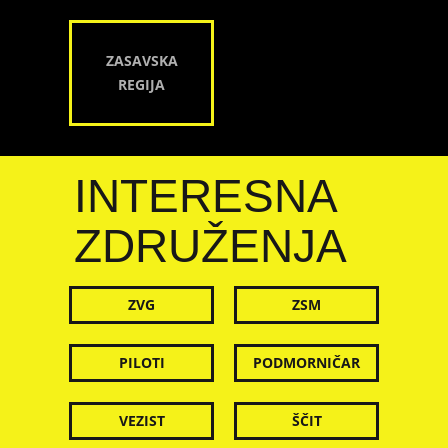
ZASAVSKA
REGIJA
INTERESNA
ZDRUŽENJA
ZVG
ZSM
PILOTI
PODMORNIČAR
VEZIST
ŠČIT