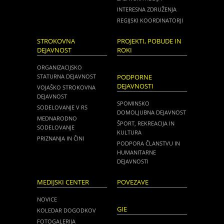
INTERESNA ZDRUŽENJA
REGIJSKI KOORDINATORJI
STROKOVNA
PROJEKTI, POBUDE IN
DEJAVNOST
ROKI
ORGANIZACIJSKO
STATURNA DEJAVNOST
PODPORNE
DEJAVNOSTI
VOJAŠKO STROKOVNA
DEJAVNOST
SPOMINSKO
SODELOVANJE V RS
DOMOLJUBNA DEJAVNOST
MEDNARODNO
ŠPORT, REKREACIJA IN
SODELOVANJE
KULTURA
PRIZNANJA IN ČINI
PODPORA ČLANSTVU IN
HUMANITARNE
DEJAVNOSTI
MEDIJSKI CENTER
POVEZAVE
NOVICE
GIE
KOLEDAR DOGODKOV
FOTOGALERIJA