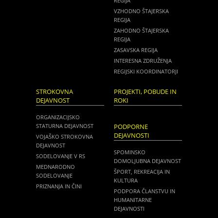
REGIJA
VZHODNO ŠTAJERSKA
REGIJA
ZAHODNO ŠTAJERSKA
REGIJA
ZASAVSKA REGIJA
INTERESNA ZDRUŽENJA
REGIJSKI KOORDINATORJI
STROKOVNA
PROJEKTI, POBUDE IN
DEJAVNOST
ROKI
ORGANIZACIJSKO
STATURNA DEJAVNOST
PODPORNE
DEJAVNOSTI
VOJAŠKO STROKOVNA
DEJAVNOST
SPOMINSKO
SODELOVANJE V RS
DOMOLJUBNA DEJAVNOST
MEDNARODNO
ŠPORT, REKREACIJA IN
SODELOVANJE
KULTURA
PRIZNANJA IN ČINI
PODPORA ČLANSTVU IN
HUMANITARNE
DEJAVNOSTI