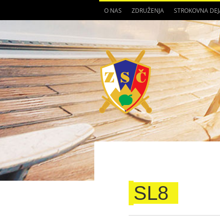
O NAS
ZDRUŽENJA
STROKOVNA DE
SL8