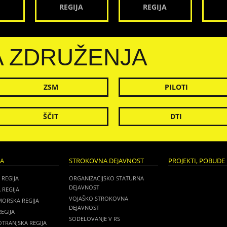
REGIJA
REGIJA
A ZDRUŽENJA
ZSM
PILOTI
ŠČIT
DTI
JA
STROKOVNA DEJAVNOST
PROJEKTI, POBUDE 
 REGIJA
ORGANIZACIJSKO STATURNA
DEJAVNOST
 REGIJA
VOJAŠKO STROKOVNA
MORSKA REGIJA
DEJAVNOST
EGIJA
SODELOVANJE V RS
TRANJSKA REGIJA