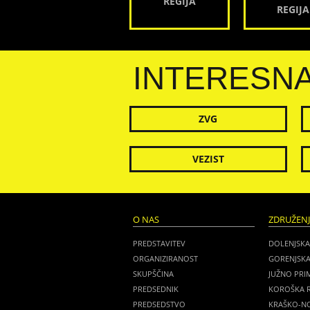
REGIJA
REGIJA
INTERESN
ZVG
VEZIST
O NAS
ZDRUŽEN
PREDSTAVITEV
DOLENJSKA
ORGANIZIRANOST
GORENJSKA
SKUPŠČINA
JUŽNO PRI
PREDSEDNIK
KOROŠKA R
PREDSEDSTVO
KRAŠKO-NO