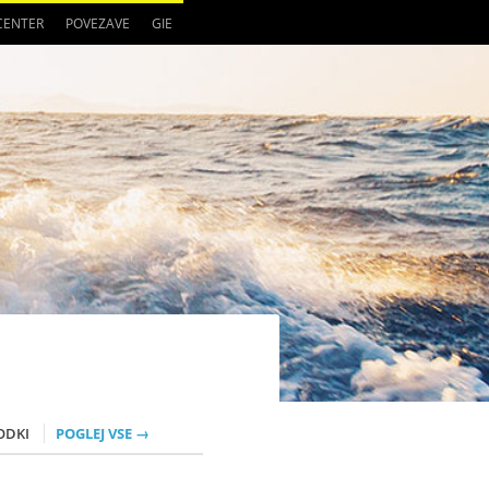
 CENTER
POVEZAVE
GIE
ODKI
POGLEJ VSE →