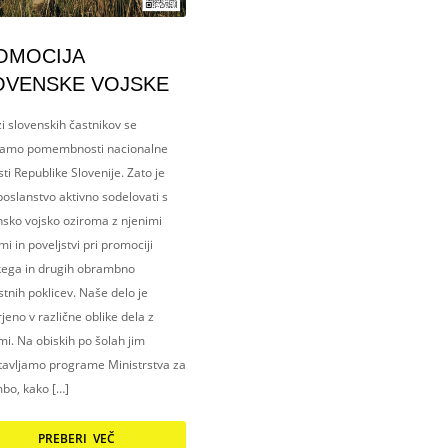
OMOCIJA
OVENSKE VOJSKE
i slovenskih častnikov se
amo pomembnosti nacionalne
ti Republike Slovenije. Zato je
oslanstvo aktivno sodelovati s
nsko vojsko oziroma z njenimi
i in poveljstvi pri promociji
kega in drugih obrambno
tnih poklicev. Naše delo je
eno v različne oblike dela z
i. Na obiskih po šolah jim
tavljamo programe Ministrstva za
bo, kako […]
PREBERI VEČ