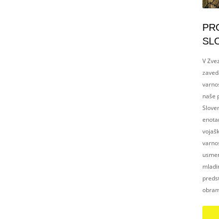
PR
SL
V Zvez
zaved
varnos
naše p
Slove
enotam
vojaš
varnos
usmerj
mladim
preds
obram