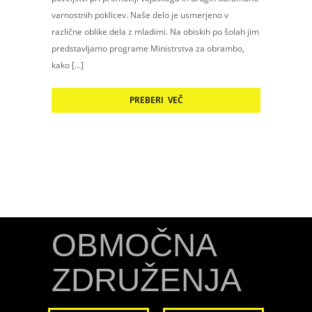
varnostnih poklicev. Naše delo je usmerjeno v
različne oblike dela z mladimi. Na obiskih po šolah jim
predstavljamo programe Ministrstva za obrambo,
kako […]
PREBERI VEČ
OBMOČNA
ZDRUŽENJA