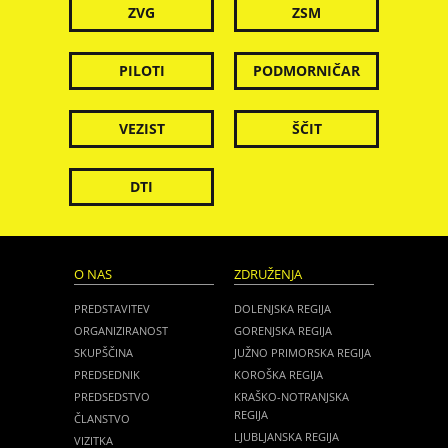
ZVG
ZSM
PILOTI
PODMORNIČAR
VEZIST
ŠČIT
DTI
O NAS
ZDRUŽENJA
PREDSTAVITEV
DOLENJSKA REGIJA
ORGANIZIRANOST
GORENJSKA REGIJA
SKUPŠČINA
JUŽNO PRIMORSKA REGIJA
PREDSEDNIK
KOROŠKA REGIJA
PREDSEDSTVO
KRAŠKO-NOTRANJSKA
REGIJA
ČLANSTVO
LJUBLJANSKA REGIJA
VIZITKA