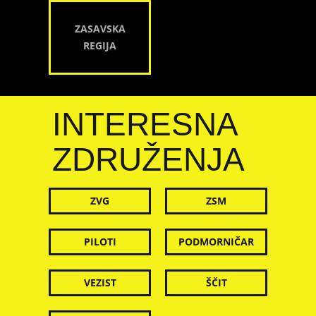
ZASAVSKA
REGIJA
INTERESNA
ZDRUŽENJA
ZVG
ZSM
PILOTI
PODMORNIČAR
VEZIST
ŠČIT