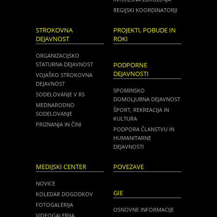
REGIJSKI KOORDINATORJI
STROKOVNA
PROJEKTI, POBUDE IN
DEJAVNOST
ROKI
ORGANIZACIJSKO
STATURNA DEJAVNOST
PODPORNE
DEJAVNOSTI
VOJAŠKO STROKOVNA
DEJAVNOST
SPOMINSKO
SODELOVANJE V RS
DOMOLJUBNA DEJAVNOST
MEDNARODNO
ŠPORT, REKREACIJA IN
SODELOVANJE
KULTURA
PRIZNANJA IN ČINI
PODPORA ČLANSTVU IN
HUMANITARNE
DEJAVNOSTI
MEDIJSKI CENTER
POVEZAVE
NOVICE
GIE
KOLEDAR DOGODKOV
FOTOGALERIJA
OSNOVNE INFORMACIJE
VIDEOGALERIJA