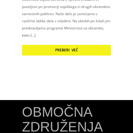
poveljstvi pri promociji vojaškega in drugih obrambno
varnostnih poklicev. Naše delo je usmerjeno v
različne oblike dela z mladimi. Na obiskih po šolah jim
predstavljamo programe Ministrstva za obrambo,
kako […]
PREBERI VEČ
OBMOČNA
ZDRUŽENJA