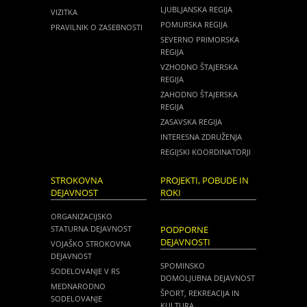
LJUBLJANSKA REGIJA
VIZITKA
POMURSKA REGIJA
PRAVILNIK O ZASEBNOSTI
SEVERNO PRIMORSKA
REGIJA
VZHODNO ŠTAJERSKA
REGIJA
ZAHODNO ŠTAJERSKA
REGIJA
ZASAVSKA REGIJA
INTERESNA ZDRUŽENJA
REGIJSKI KOORDINATORJI
STROKOVNA
PROJEKTI, POBUDE IN
DEJAVNOST
ROKI
ORGANIZACIJSKO
STATURNA DEJAVNOST
PODPORNE
DEJAVNOSTI
VOJAŠKO STROKOVNA
DEJAVNOST
SPOMINSKO
SODELOVANJE V RS
DOMOLJUBNA DEJAVNOST
MEDNARODNO
ŠPORT, REKREACIJA IN
SODELOVANJE
KULTURA