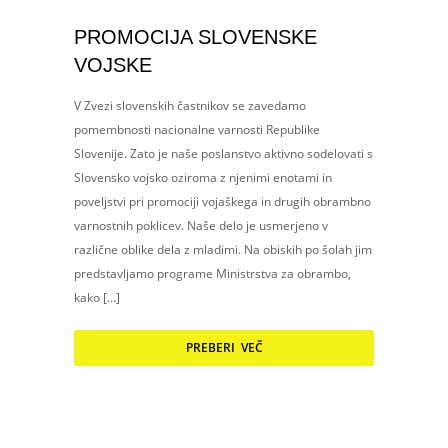
PROMOCIJA SLOVENSKE
VOJSKE
V Zvezi slovenskih častnikov se zavedamo
pomembnosti nacionalne varnosti Republike
Slovenije. Zato je naše poslanstvo aktivno sodelovati s
Slovensko vojsko oziroma z njenimi enotami in
poveljstvi pri promociji vojaškega in drugih obrambno
varnostnih poklicev. Naše delo je usmerjeno v
različne oblike dela z mladimi. Na obiskih po šolah jim
predstavljamo programe Ministrstva za obrambo,
kako […]
PREBERI VEČ