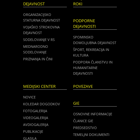
DEJAVNOST
ROKI
ORGANIZACIJSKO
STATURNA DEJAVNOST
PODPORNE
DEJAVNOSTI
VOJAŠKO STROKOVNA
DEJAVNOST
SPOMINSKO
SODELOVANJE V RS
DOMOLJUBNA DEJAVNOST
MEDNARODNO
ŠPORT, REKREACIJA IN
SODELOVANJE
KULTURA
PRIZNANJA IN ČINI
PODPORA ČLANSTVU IN
HUMANITARNE
DEJAVNOSTI
MEDIJSKI CENTER
POVEZAVE
NOVICE
GIE
KOLEDAR DOGODKOV
FOTOGALERIJA
OSNOVNE INFORMACIJE
VIDEOGALERIJA
ČLANICE GIE
AVDIOGALERIJA
PREDSEDSTVO
PUBLIKACIJE
TEMELJNI DOKUMENTI
GLASILA