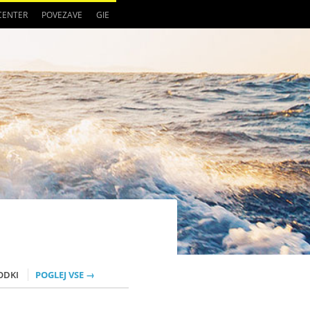
 CENTER
POVEZAVE
GIE
ODKI
POGLEJ VSE →