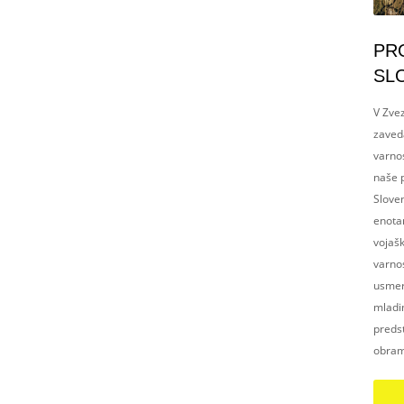
PR
SL
V Zvez
zaved
varnos
naše p
Slove
enotam
vojaš
varnos
usmerj
mladim
preds
obram