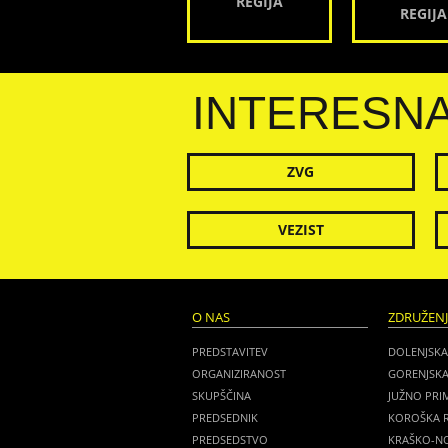
REGIJA
REGIJA
INTERESN
ZVG
VEZIST
O NAS
ZDRUŽEN
PREDSTAVITEV
DOLENJSKA
ORGANIZIRANOST
GORENJSKA
SKUPŠČINA
JUŽNO PRI
PREDSEDNIK
KOROŠKA R
PREDSEDSTVO
KRAŠKO-NO