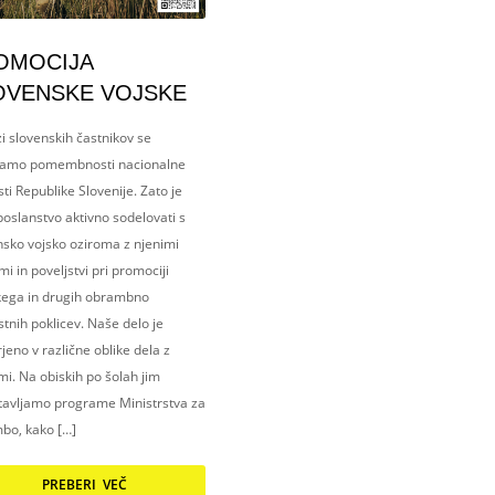
OMOCIJA
OVENSKE VOJSKE
i slovenskih častnikov se
amo pomembnosti nacionalne
ti Republike Slovenije. Zato je
oslanstvo aktivno sodelovati s
nsko vojsko oziroma z njenimi
i in poveljstvi pri promociji
kega in drugih obrambno
tnih poklicev. Naše delo je
eno v različne oblike dela z
i. Na obiskih po šolah jim
tavljamo programe Ministrstva za
bo, kako […]
PREBERI VEČ