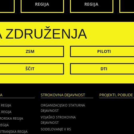
REGIJA
REGIJA
A ZDRUŽENJA
ZSM
PILOTI
ŠČIT
DTI
JA
STROKOVNA DEJAVNOST
PROJEKTI, POBUDE 
 REGIJA
ORGANIZACIJSKO STATURNA
DEJAVNOST
 REGIJA
VOJAŠKO STROKOVNA
MORSKA REGIJA
DEJAVNOST
EGIJA
SODELOVANJE V RS
TRANJSKA REGIJA