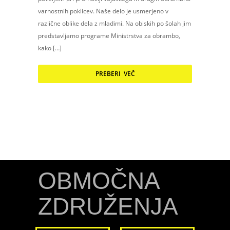
varnostnih poklicev. Naše delo je usmerjeno v
različne oblike dela z mladimi. Na obiskih po šolah jim
predstavljamo programe Ministrstva za obrambo,
kako […]
PREBERI VEČ
OBMOČNA
ZDRUŽENJA