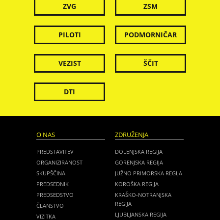
ZVG
ZSM
PILOTI
PODMORNIČAR
VEZIST
ŠČIT
DTI
O NAS
ZDRUŽENJA
PREDSTAVITEV
DOLENJSKA REGIJA
ORGANIZIRANOST
GORENJSKA REGIJA
SKUPŠČINA
JUŽNO PRIMORSKA REGIJA
PREDSEDNIK
KOROŠKA REGIJA
PREDSEDSTVO
KRAŠKO-NOTRANJSKA
REGIJA
ČLANSTVO
LJUBLJANSKA REGIJA
VIZITKA