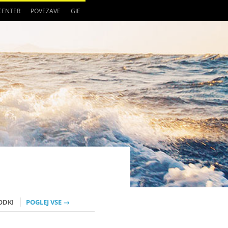
 CENTER
POVEZAVE
GIE
ODKI
POGLEJ VSE →