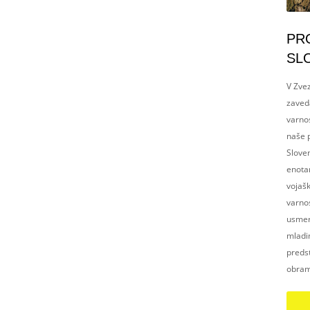
PR
SL
V Zvez
zaved
varnos
naše p
Slove
enotam
vojaš
varnos
usmerj
mladim
preds
obram