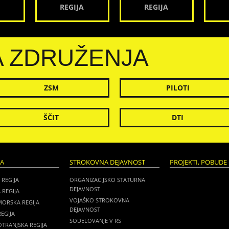
REGIJA
REGIJA
A ZDRUŽENJA
ZSM
PILOTI
ŠČIT
DTI
JA
STROKOVNA DEJAVNOST
PROJEKTI, POBUDE 
 REGIJA
ORGANIZACIJSKO STATURNA
DEJAVNOST
 REGIJA
VOJAŠKO STROKOVNA
MORSKA REGIJA
DEJAVNOST
EGIJA
SODELOVANJE V RS
TRANJSKA REGIJA