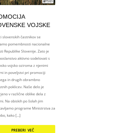
OMOCIJA
OVENSKE VOJSKE
i slovenskih častnikov se
amo pomembnosti nacionalne
ti Republike Slovenije. Zato je
oslanstvo aktivno sodelovati s
nsko vojsko oziroma z njenimi
i in poveljstvi pri promociji
kega in drugih obrambno
tnih poklicev. Naše delo je
eno v različne oblike dela z
i. Na obiskih po šolah jim
tavljamo programe Ministrstva za
bo, kako […]
PREBERI VEČ