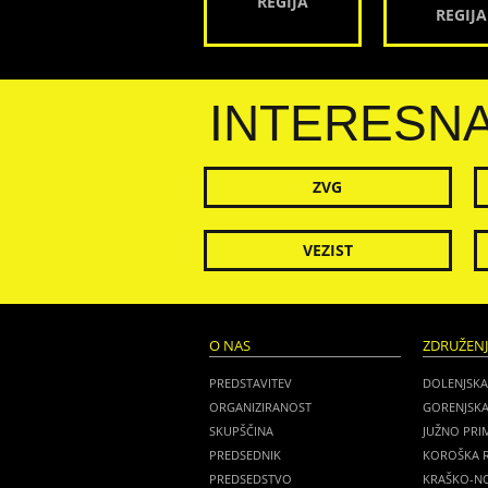
REGIJA
REGIJA
INTERESN
ZVG
VEZIST
O NAS
ZDRUŽEN
PREDSTAVITEV
DOLENJSKA
ORGANIZIRANOST
GORENJSKA
SKUPŠČINA
JUŽNO PRI
PREDSEDNIK
KOROŠKA R
PREDSEDSTVO
KRAŠKO-NO