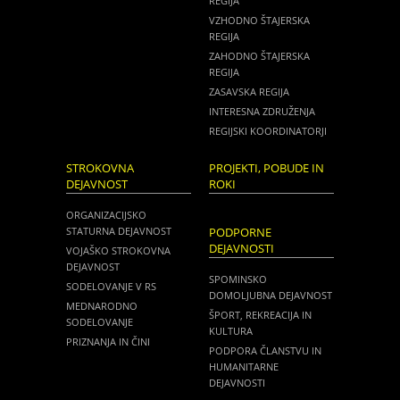
REGIJA
VZHODNO ŠTAJERSKA
REGIJA
ZAHODNO ŠTAJERSKA
REGIJA
ZASAVSKA REGIJA
INTERESNA ZDRUŽENJA
REGIJSKI KOORDINATORJI
STROKOVNA
PROJEKTI, POBUDE IN
DEJAVNOST
ROKI
ORGANIZACIJSKO
STATURNA DEJAVNOST
PODPORNE
DEJAVNOSTI
VOJAŠKO STROKOVNA
DEJAVNOST
SPOMINSKO
SODELOVANJE V RS
DOMOLJUBNA DEJAVNOST
MEDNARODNO
ŠPORT, REKREACIJA IN
SODELOVANJE
KULTURA
PRIZNANJA IN ČINI
PODPORA ČLANSTVU IN
HUMANITARNE
DEJAVNOSTI