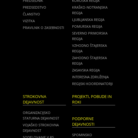
PREDSEDNIK
KOROŠKA REGIJA
PREDSEDSTVO
KRAŠKO-NOTRANJSKA
REGIJA
ČLANSTVO
LJUBLJANSKA REGIJA
VIZITKA
POMURSKA REGIJA
PRAVILNIK O ZASEBNOSTI
SEVERNO PRIMORSKA
REGIJA
VZHODNO ŠTAJERSKA
REGIJA
ZAHODNO ŠTAJERSKA
REGIJA
ZASAVSKA REGIJA
INTERESNA ZDRUŽENJA
REGIJSKI KOORDINATORJI
STROKOVNA
PROJEKTI, POBUDE IN
DEJAVNOST
ROKI
ORGANIZACIJSKO
STATURNA DEJAVNOST
PODPORNE
DEJAVNOSTI
VOJAŠKO STROKOVNA
DEJAVNOST
SPOMINSKO
SODELOVANJE V RS