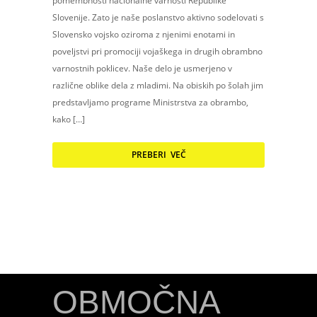
pomembnosti nacionalne varnosti Republike
Slovenije. Zato je naše poslanstvo aktivno sodelovati s
Slovensko vojsko oziroma z njenimi enotami in
poveljstvi pri promociji vojaškega in drugih obrambno
varnostnih poklicev. Naše delo je usmerjeno v
različne oblike dela z mladimi. Na obiskih po šolah jim
predstavljamo programe Ministrstva za obrambo,
kako […]
PREBERI VEČ
OBMOČNA