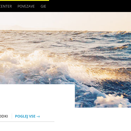
 CENTER
POVEZAVE
GIE
ODKI
POGLEJ VSE →