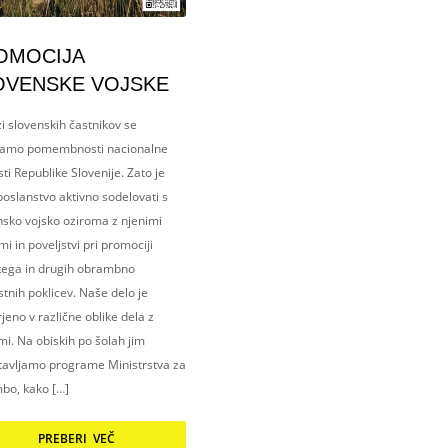
OMOCIJA
OVENSKE VOJSKE
i slovenskih častnikov se
amo pomembnosti nacionalne
ti Republike Slovenije. Zato je
oslanstvo aktivno sodelovati s
nsko vojsko oziroma z njenimi
i in poveljstvi pri promociji
kega in drugih obrambno
tnih poklicev. Naše delo je
eno v različne oblike dela z
i. Na obiskih po šolah jim
tavljamo programe Ministrstva za
bo, kako […]
PREBERI VEČ