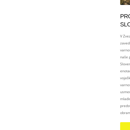
PR
SL
V Zvez
zaved
varnos
naše p
Slove
enotam
vojaš
varnos
usmerj
mladim
preds
obram