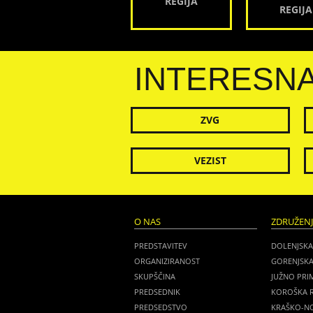
REGIJA
REGIJA
INTERESN
ZVG
VEZIST
O NAS
ZDRUŽEN
PREDSTAVITEV
DOLENJSKA
ORGANIZIRANOST
GORENJSKA
SKUPŠČINA
JUŽNO PRI
PREDSEDNIK
KOROŠKA R
PREDSEDSTVO
KRAŠKO-NO