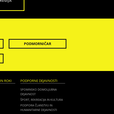
REGIJA
PODMORNIČAR
IN ROKI
PODPORNE DEJAVNOSTI
SPOMINSKO DOMOLJUBNA
DEJAVNOST
ŠPORT, REKREACIJA IN KULTURA
PODPORA ČLANSTVU IN
HUMANITARNE DEJAVNOSTI