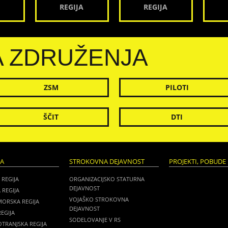
REGIJA
REGIJA
A ZDRUŽENJA
ZSM
PILOTI
ŠČIT
DTI
JA
STROKOVNA DEJAVNOST
PROJEKTI, POBUDE 
 REGIJA
ORGANIZACIJSKO STATURNA
DEJAVNOST
 REGIJA
VOJAŠKO STROKOVNA
MORSKA REGIJA
DEJAVNOST
EGIJA
SODELOVANJE V RS
TRANJSKA REGIJA