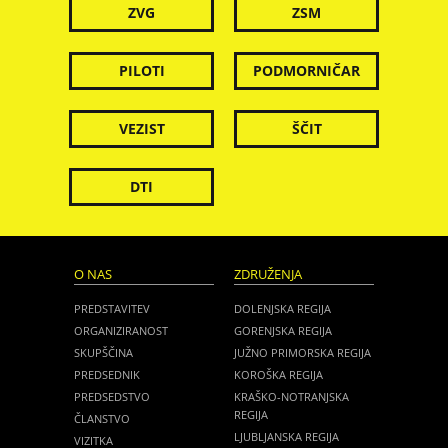
ZVG
ZSM
PILOTI
PODMORNIČAR
VEZIST
ŠČIT
DTI
O NAS
ZDRUŽENJA
PREDSTAVITEV
DOLENJSKA REGIJA
ORGANIZIRANOST
GORENJSKA REGIJA
SKUPŠČINA
JUŽNO PRIMORSKA REGIJA
PREDSEDNIK
KOROŠKA REGIJA
PREDSEDSTVO
KRAŠKO-NOTRANJSKA
REGIJA
ČLANSTVO
LJUBLJANSKA REGIJA
VIZITKA