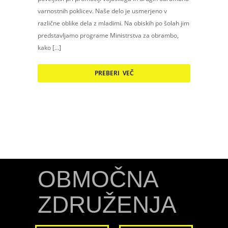
varnostnih poklicev. Naše delo je usmerjeno v
različne oblike dela z mladimi. Na obiskih po šolah jim
predstavljamo programe Ministrstva za obrambo,
kako […]
PREBERI VEČ
OBMOČNA
ZDRUŽENJA