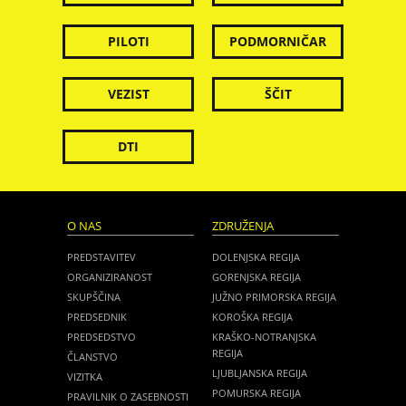
PILOTI
PODMORNIČAR
VEZIST
ŠČIT
DTI
O NAS
ZDRUŽENJA
PREDSTAVITEV
DOLENJSKA REGIJA
ORGANIZIRANOST
GORENJSKA REGIJA
SKUPŠČINA
JUŽNO PRIMORSKA REGIJA
PREDSEDNIK
KOROŠKA REGIJA
PREDSEDSTVO
KRAŠKO-NOTRANJSKA
REGIJA
ČLANSTVO
LJUBLJANSKA REGIJA
VIZITKA
POMURSKA REGIJA
PRAVILNIK O ZASEBNOSTI