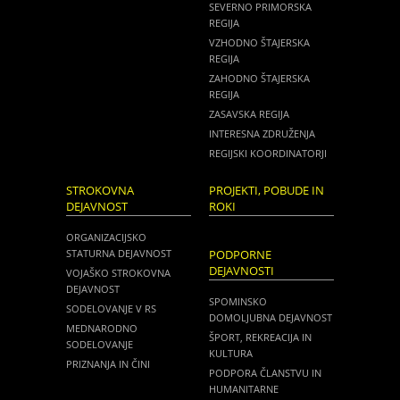
SEVERNO PRIMORSKA
REGIJA
VZHODNO ŠTAJERSKA
REGIJA
ZAHODNO ŠTAJERSKA
REGIJA
ZASAVSKA REGIJA
INTERESNA ZDRUŽENJA
REGIJSKI KOORDINATORJI
STROKOVNA
PROJEKTI, POBUDE IN
DEJAVNOST
ROKI
ORGANIZACIJSKO
STATURNA DEJAVNOST
PODPORNE
DEJAVNOSTI
VOJAŠKO STROKOVNA
DEJAVNOST
SPOMINSKO
SODELOVANJE V RS
DOMOLJUBNA DEJAVNOST
MEDNARODNO
ŠPORT, REKREACIJA IN
SODELOVANJE
KULTURA
PRIZNANJA IN ČINI
PODPORA ČLANSTVU IN
HUMANITARNE