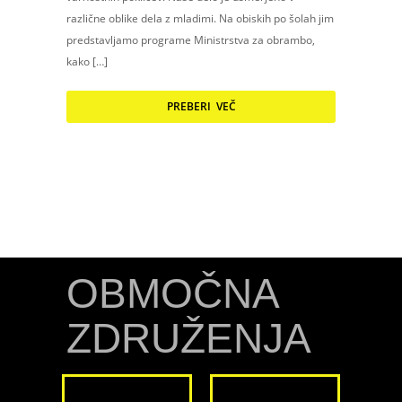
različne oblike dela z mladimi. Na obiskih po šolah jim
predstavljamo programe Ministrstva za obrambo,
kako […]
PREBERI VEČ
OBMOČNA
ZDRUŽENJA