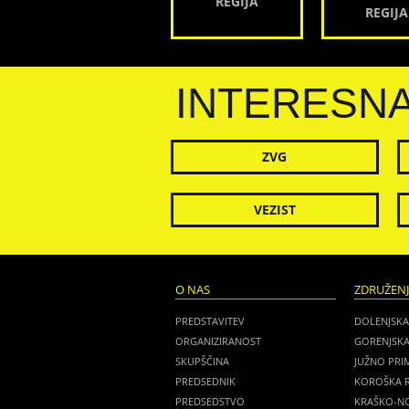
REGIJA
REGIJA
INTERESN
ZVG
VEZIST
O NAS
ZDRUŽEN
PREDSTAVITEV
DOLENJSKA
ORGANIZIRANOST
GORENJSKA
SKUPŠČINA
JUŽNO PRI
PREDSEDNIK
KOROŠKA R
PREDSEDSTVO
KRAŠKO-NO