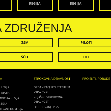
REGIJA
REGIJA
A ZDRUŽENJA
ZSM
PILOTI
ŠČIT
DTI
JA
STROKOVNA DEJAVNOST
PROJEKTI, POBUDE 
 REGIJA
ORGANIZACIJSKO STATURNA
DEJAVNOST
 REGIJA
VOJAŠKO STROKOVNA
MORSKA REGIJA
DEJAVNOST
EGIJA
SODELOVANJE V RS
TRANJSKA REGIJA