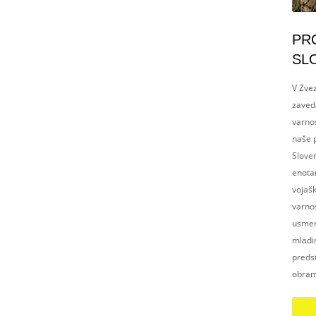
PR
SL
V Zvez
zaved
varnos
naše p
Slove
enotam
vojaš
varnos
usmerj
mladim
preds
obram