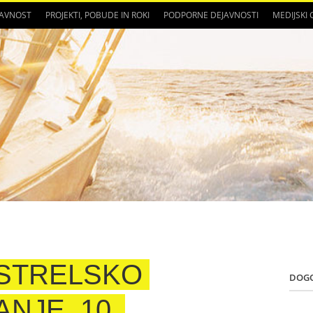
JAVNOST
PROJEKTI, POBUDE IN ROKI
PODPORNE DEJAVNOSTI
MEDIJSKI
OSTRELSKO
DOG
ANJE_10