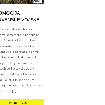
OMOCIJA
OVENSKE VOJSKE
i slovenskih častnikov se
amo pomembnosti nacionalne
ti Republike Slovenije. Zato je
oslanstvo aktivno sodelovati s
nsko vojsko oziroma z njenimi
i in poveljstvi pri promociji
kega in drugih obrambno
tnih poklicev. Naše delo je
eno v različne oblike dela z
i. Na obiskih po šolah jim
tavljamo programe Ministrstva za
bo, kako […]
PREBERI VEČ