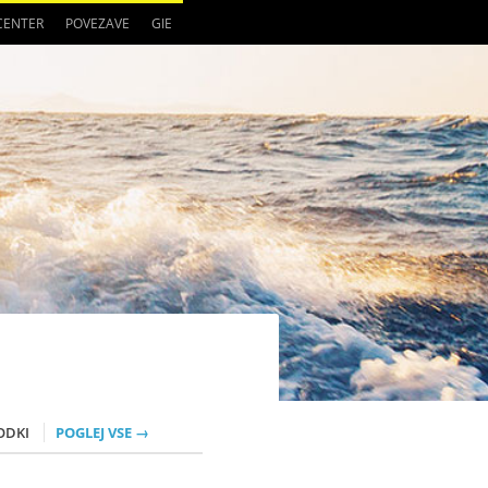
 CENTER
POVEZAVE
GIE
ODKI
POGLEJ VSE →