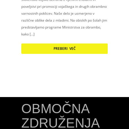
poveljstvi pri promociji vojaškega in drugih obrambno
varnostnih poklicev. Naše delo je usmerjeno v
različne oblike dela z mladimi. Na obiskih po šolah jim
predstavljamo programe Ministrstva za obrambo,
kako […]
PREBERI VEČ
OBMOČNA
ZDRUŽENJA