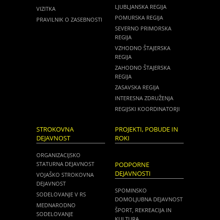
LJUBLJANSKA REGIJA
VIZITKA
POMURSKA REGIJA
PRAVILNIK O ZASEBNOSTI
SEVERNO PRIMORSKA
REGIJA
VZHODNO ŠTAJERSKA
REGIJA
ZAHODNO ŠTAJERSKA
REGIJA
ZASAVSKA REGIJA
INTERESNA ZDRUŽENJA
REGIJSKI KOORDINATORJI
STROKOVNA
PROJEKTI, POBUDE IN
DEJAVNOST
ROKI
ORGANIZACIJSKO
STATURNA DEJAVNOST
PODPORNE
DEJAVNOSTI
VOJAŠKO STROKOVNA
DEJAVNOST
SPOMINSKO
SODELOVANJE V RS
DOMOLJUBNA DEJAVNOST
MEDNARODNO
ŠPORT, REKREACIJA IN
SODELOVANJE
KULTURA