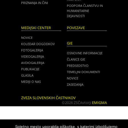
PRIZNANJA IN ČINI
PODPORA ČLANSTVU IN
HUMANITARNE
DEJAVNOSTI
MEDIJSKI CENTER
POVEZAVE
NOVICE
GIE
KOLEDAR DOGODKOV
FOTOGALERIJA
OSNOVNE INFORMACIJE
VIDEOGALERIJA
ČLANICE GIE
AVDIOGALERIJA
PREDSEDSTVO
PUBLIKACIJE
TEMELJNI DOKUMENTI
GLASILA
NOVICE
MEDIJI O NAS
ZASEDANJA
ZVEZA SLOVENSKIH ČASTNIKOV
©2026 ZSČ
Avtorji
EMIGMA
Spletno mesto uporablja piškotke, s katerimi izboljšujemo