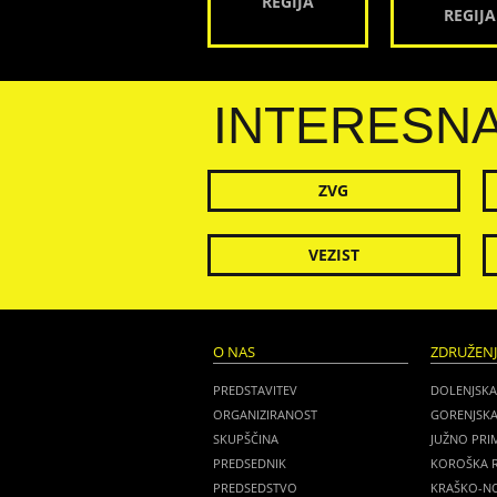
REGIJA
REGIJA
INTERESN
ZVG
VEZIST
O NAS
ZDRUŽEN
PREDSTAVITEV
DOLENJSKA
ORGANIZIRANOST
GORENJSKA
SKUPŠČINA
JUŽNO PRI
PREDSEDNIK
KOROŠKA R
PREDSEDSTVO
KRAŠKO-NO