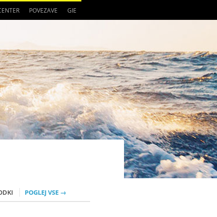
 CENTER
POVEZAVE
GIE
ODKI
POGLEJ VSE →