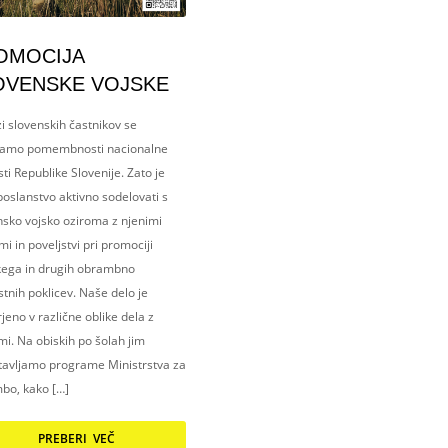
OMOCIJA
OVENSKE VOJSKE
i slovenskih častnikov se
amo pomembnosti nacionalne
ti Republike Slovenije. Zato je
oslanstvo aktivno sodelovati s
nsko vojsko oziroma z njenimi
i in poveljstvi pri promociji
kega in drugih obrambno
tnih poklicev. Naše delo je
eno v različne oblike dela z
i. Na obiskih po šolah jim
tavljamo programe Ministrstva za
bo, kako […]
PREBERI VEČ