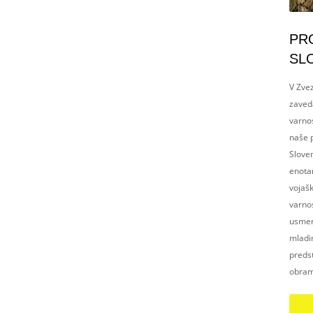
PR
SL
V Zvez
zaved
varnos
naše p
Slove
enotam
vojaš
varnos
usmerj
mladim
preds
obram