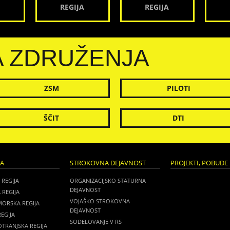
REGIJA
REGIJA
A ZDRUŽENJA
ZSM
PILOTI
ŠČIT
DTI
JA
STROKOVNA DEJAVNOST
PROJEKTI, POBUDE 
 REGIJA
ORGANIZACIJSKO STATURNA
DEJAVNOST
 REGIJA
VOJAŠKO STROKOVNA
MORSKA REGIJA
DEJAVNOST
EGIJA
SODELOVANJE V RS
TRANJSKA REGIJA