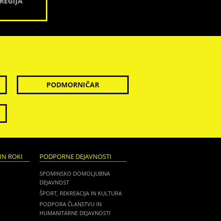
REGIJA
PODMORNIČAR
IN ROKI
PODPORNE DEJAVNOSTI
SPOMINSKO DOMOLJUBNA
DEJAVNOST
ŠPORT, REKREACIJA IN KULTURA
PODPORA ČLANSTVU IN
HUMANITARNE DEJAVNOSTI