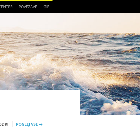
 CENTER
POVEZAVE
GIE
ODKI
POGLEJ VSE →