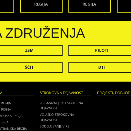
REGIJA
REGIJA
A ZDRUŽENJA
ZSM
PILOTI
ŠČIT
DTI
JA
STROKOVNA DEJAVNOST
PROJEKTI, POBUDE 
 REGIJA
ORGANIZACIJSKO STATURNA
DEJAVNOST
 REGIJA
VOJAŠKO STROKOVNA
MORSKA REGIJA
DEJAVNOST
EGIJA
SODELOVANJE V RS
TRANJSKA REGIJA