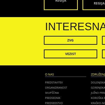
REGIJA
REGIJA
INTERESN
ZVG
VEZIST
O NAS
ZDRUŽEN
PREDSTAVITEV
DOLENJSKA
ORGANIZIRANOST
GORENJSKA
SKUPŠČINA
JUŽNO PRI
PREDSEDNIK
KOROŠKA R
PREDSEDSTVO
KRAŠKO-NO