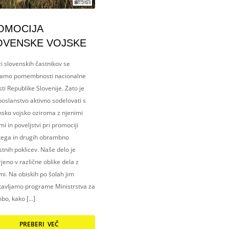
OMOCIJA
OVENSKE VOJSKE
i slovenskih častnikov se
amo pomembnosti nacionalne
ti Republike Slovenije. Zato je
oslanstvo aktivno sodelovati s
nsko vojsko oziroma z njenimi
i in poveljstvi pri promociji
kega in drugih obrambno
tnih poklicev. Naše delo je
eno v različne oblike dela z
i. Na obiskih po šolah jim
tavljamo programe Ministrstva za
bo, kako […]
PREBERI VEČ