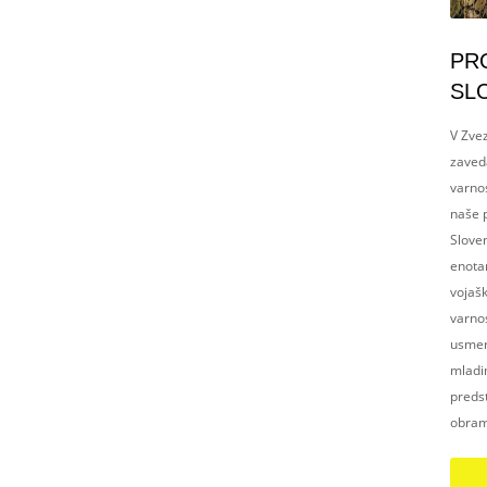
PR
SL
V Zvez
zaved
varnos
naše p
Slove
enotam
vojaš
varnos
usmerj
mladim
preds
obram