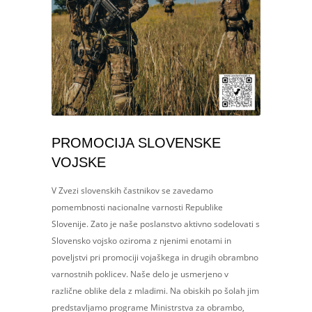
PROMOCIJA SLOVENSKE
VOJSKE
V Zvezi slovenskih častnikov se zavedamo
pomembnosti nacionalne varnosti Republike
Slovenije. Zato je naše poslanstvo aktivno sodelovati s
Slovensko vojsko oziroma z njenimi enotami in
poveljstvi pri promociji vojaškega in drugih obrambno
varnostnih poklicev. Naše delo je usmerjeno v
različne oblike dela z mladimi. Na obiskih po šolah jim
predstavljamo programe Ministrstva za obrambo,