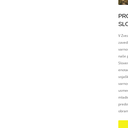
PR
SL
V Zvez
zaved
varnos
naše p
Slove
enotam
vojaš
varnos
usmerj
mladim
preds
obram