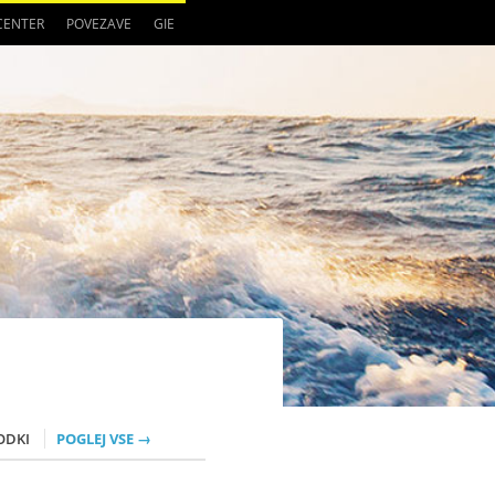
 CENTER
POVEZAVE
GIE
ODKI
POGLEJ VSE →