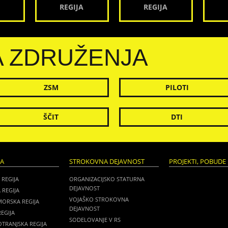
REGIJA
REGIJA
A ZDRUŽENJA
ZSM
PILOTI
ŠČIT
DTI
JA
STROKOVNA DEJAVNOST
PROJEKTI, POBUDE 
 REGIJA
ORGANIZACIJSKO STATURNA
DEJAVNOST
 REGIJA
VOJAŠKO STROKOVNA
MORSKA REGIJA
DEJAVNOST
EGIJA
SODELOVANJE V RS
TRANJSKA REGIJA