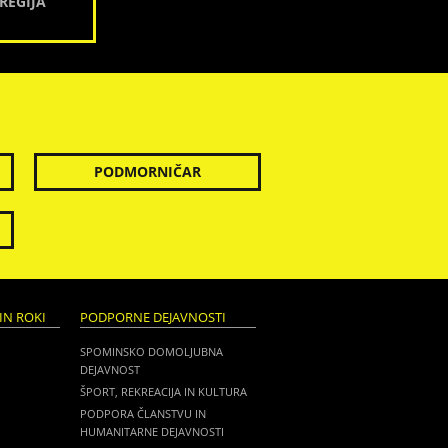
REGIJA
PODMORNIČAR
IN ROKI
PODPORNE DEJAVNOSTI
SPOMINSKO DOMOLJUBNA
DEJAVNOST
ŠPORT, REKREACIJA IN KULTURA
PODPORA ČLANSTVU IN
HUMANITARNE DEJAVNOSTI