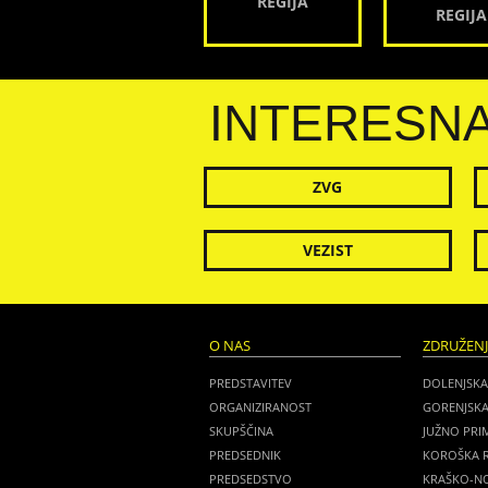
REGIJA
REGIJA
INTERESN
ZVG
VEZIST
O NAS
ZDRUŽEN
PREDSTAVITEV
DOLENJSKA
ORGANIZIRANOST
GORENJSKA
SKUPŠČINA
JUŽNO PRI
PREDSEDNIK
KOROŠKA R
PREDSEDSTVO
KRAŠKO-NO