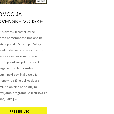
OMOCIJA
OVENSKE VOJSKE
i slovenskih častnikov se
amo pomembnosti nacionalne
ti Republike Slovenije. Zato je
oslanstvo aktivno sodelovati s
nsko vojsko oziroma z njenimi
i in poveljstvi pri promociji
kega in drugih obrambno
tnih poklicev. Naše delo je
eno v različne oblike dela z
i. Na obiskih po šolah jim
tavljamo programe Ministrstva za
bo, kako […]
PREBERI VEČ