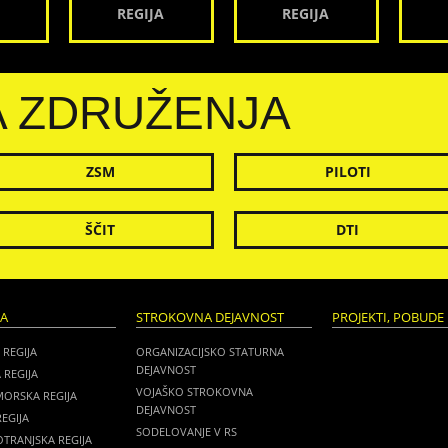
REGIJA
REGIJA
A ZDRUŽENJA
ZSM
PILOTI
ŠČIT
DTI
JA
STROKOVNA DEJAVNOST
PROJEKTI, POBUDE 
 REGIJA
ORGANIZACIJSKO STATURNA
DEJAVNOST
 REGIJA
VOJAŠKO STROKOVNA
MORSKA REGIJA
DEJAVNOST
EGIJA
SODELOVANJE V RS
TRANJSKA REGIJA