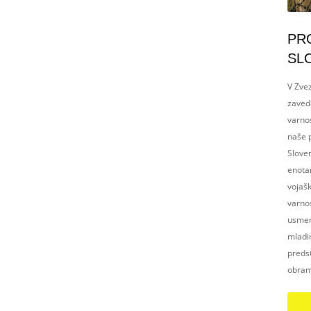
PR
SL
V Zvez
zaved
varnos
naše p
Slove
enotam
vojaš
varnos
usmerj
mladim
preds
obram