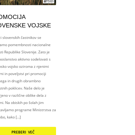
OMOCIJA
OVENSKE VOJSKE
i slovenskih častnikov se
amo pomembnosti nacionalne
ti Republike Slovenije. Zato je
oslanstvo aktivno sodelovati s
nsko vojsko oziroma z njenimi
i in poveljstvi pri promociji
kega in drugih obrambno
tnih poklicev. Naše delo je
eno v različne oblike dela z
i. Na obiskih po šolah jim
tavljamo programe Ministrstva za
bo, kako […]
PREBERI VEČ