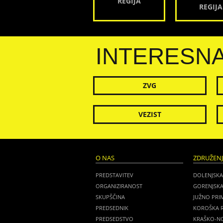
REGIJA
REGIJA
INTERESN
ZVG
VEZIST
O NAS
ZDRUŽEN
PREDSTAVITEV
DOLENJSKA
ORGANIZIRANOST
GORENJSKA
SKUPŠČINA
JUŽNO PRI
PREDSEDNIK
KOROŠKA R
PREDSEDSTVO
KRAŠKO-NO