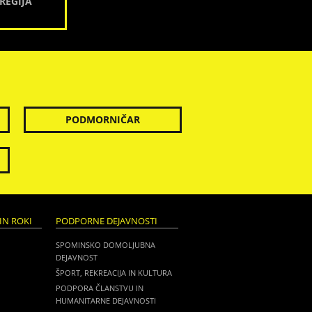
REGIJA
PODMORNIČAR
IN ROKI
PODPORNE DEJAVNOSTI
SPOMINSKO DOMOLJUBNA
DEJAVNOST
ŠPORT, REKREACIJA IN KULTURA
PODPORA ČLANSTVU IN
HUMANITARNE DEJAVNOSTI