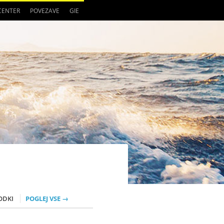
 CENTER
POVEZAVE
GIE
ODKI
POGLEJ VSE →