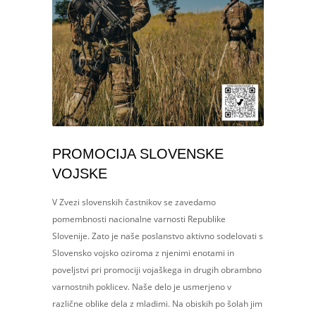
PROMOCIJA SLOVENSKE
VOJSKE
V Zvezi slovenskih častnikov se zavedamo
pomembnosti nacionalne varnosti Republike
Slovenije. Zato je naše poslanstvo aktivno sodelovati s
Slovensko vojsko oziroma z njenimi enotami in
poveljstvi pri promociji vojaškega in drugih obrambno
varnostnih poklicev. Naše delo je usmerjeno v
različne oblike dela z mladimi. Na obiskih po šolah jim