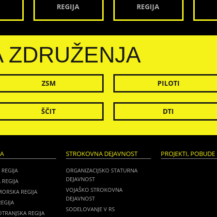
REGIJA
REGIJA
A ZDRUŽENJA
ZSM
PILOTI
ŠČIT
DTI
JA
STROKOVNA DEJAVNOST
PROJEKTI, POBUDE 
 REGIJA
ORGANIZACIJSKO STATURNA
DEJAVNOST
 REGIJA
VOJAŠKO STROKOVNA
MORSKA REGIJA
DEJAVNOST
EGIJA
SODELOVANJE V RS
TRANJSKA REGIJA