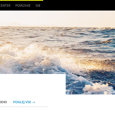
 CENTER
POVEZAVE
GIE
ODKI
POGLEJ VSE →