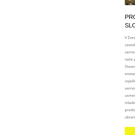
PR
SL
V Zvez
zaved
varnos
naše p
Slove
enotam
vojaš
varnos
usmerj
mladim
preds
obram