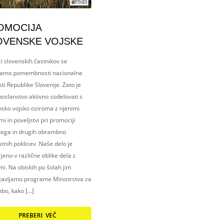
OMOCIJA
OVENSKE VOJSKE
i slovenskih častnikov se
amo pomembnosti nacionalne
ti Republike Slovenije. Zato je
oslanstvo aktivno sodelovati s
nsko vojsko oziroma z njenimi
i in poveljstvi pri promociji
kega in drugih obrambno
tnih poklicev. Naše delo je
eno v različne oblike dela z
i. Na obiskih po šolah jim
tavljamo programe Ministrstva za
bo, kako […]
PREBERI VEČ