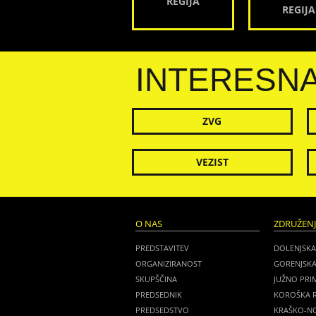
REGIJA
REGIJA
INTERESN
ZVG
VEZIST
O NAS
ZDRUŽEN
PREDSTAVITEV
DOLENJSKA
ORGANIZIRANOST
GORENJSKA
SKUPŠČINA
JUŽNO PRI
PREDSEDNIK
KOROŠKA R
PREDSEDSTVO
KRAŠKO-NO