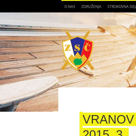
O NAS
ZDRUŽENJA
STROKOVNA DE
VRANOV 
2015_3