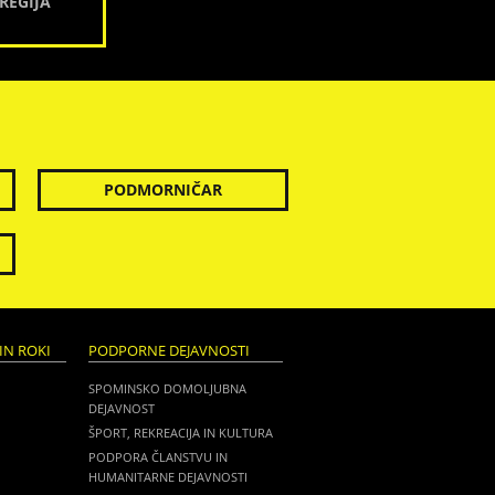
REGIJA
PODMORNIČAR
IN ROKI
PODPORNE DEJAVNOSTI
SPOMINSKO DOMOLJUBNA
DEJAVNOST
ŠPORT, REKREACIJA IN KULTURA
PODPORA ČLANSTVU IN
HUMANITARNE DEJAVNOSTI