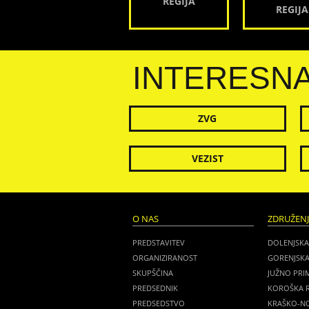
REGIJA
REGIJA
INTERESN
ZVG
VEZIST
O NAS
ZDRUŽEN
PREDSTAVITEV
DOLENJSKA
ORGANIZIRANOST
GORENJSKA
SKUPŠČINA
JUŽNO PRI
PREDSEDNIK
KOROŠKA R
PREDSEDSTVO
KRAŠKO-NO