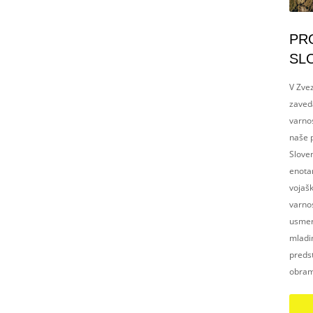
PR
SL
V Zvez
zaved
varnos
naše p
Slove
enotam
vojaš
varnos
usmerj
mladim
preds
obram