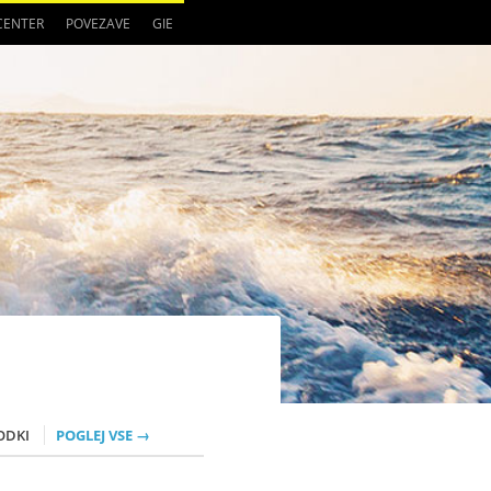
 CENTER
POVEZAVE
GIE
ODKI
POGLEJ VSE →