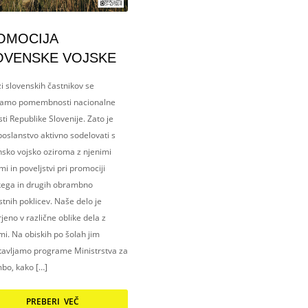
OMOCIJA
OVENSKE VOJSKE
i slovenskih častnikov se
amo pomembnosti nacionalne
ti Republike Slovenije. Zato je
oslanstvo aktivno sodelovati s
nsko vojsko oziroma z njenimi
i in poveljstvi pri promociji
kega in drugih obrambno
tnih poklicev. Naše delo je
eno v različne oblike dela z
i. Na obiskih po šolah jim
tavljamo programe Ministrstva za
bo, kako […]
PREBERI VEČ