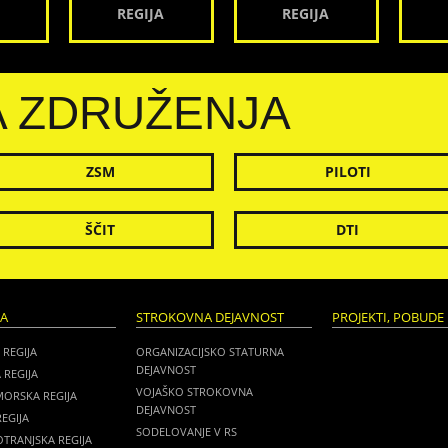
REGIJA
REGIJA
A ZDRUŽENJA
ZSM
PILOTI
ŠČIT
DTI
JA
STROKOVNA DEJAVNOST
PROJEKTI, POBUDE 
 REGIJA
ORGANIZACIJSKO STATURNA
DEJAVNOST
 REGIJA
VOJAŠKO STROKOVNA
MORSKA REGIJA
DEJAVNOST
EGIJA
SODELOVANJE V RS
TRANJSKA REGIJA