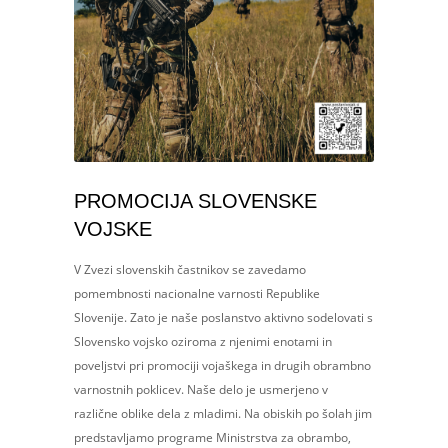
PROMOCIJA SLOVENSKE
VOJSKE
V Zvezi slovenskih častnikov se zavedamo
pomembnosti nacionalne varnosti Republike
Slovenije. Zato je naše poslanstvo aktivno sodelovati s
Slovensko vojsko oziroma z njenimi enotami in
poveljstvi pri promociji vojaškega in drugih obrambno
varnostnih poklicev. Naše delo je usmerjeno v
različne oblike dela z mladimi. Na obiskih po šolah jim
predstavljamo programe Ministrstva za obrambo,