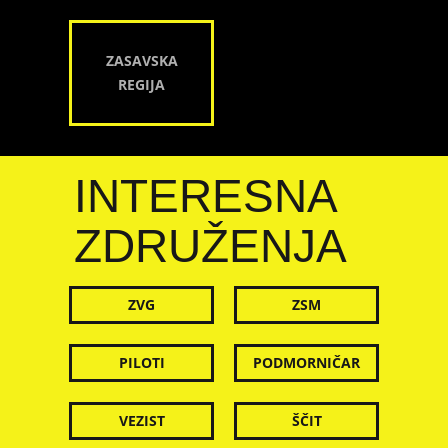
ZASAVSKA
REGIJA
INTERESNA
ZDRUŽENJA
ZVG
ZSM
PILOTI
PODMORNIČAR
VEZIST
ŠČIT