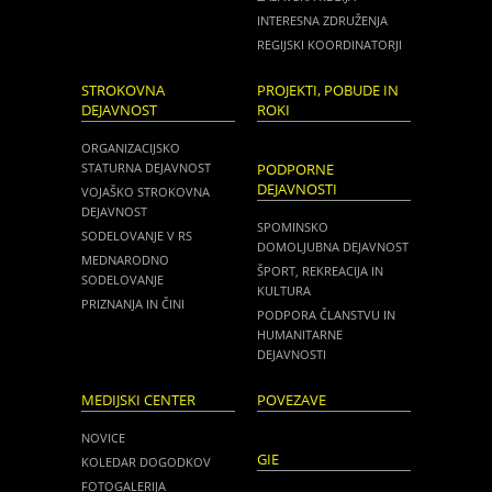
INTERESNA ZDRUŽENJA
REGIJSKI KOORDINATORJI
STROKOVNA
PROJEKTI, POBUDE IN
DEJAVNOST
ROKI
ORGANIZACIJSKO
STATURNA DEJAVNOST
PODPORNE
DEJAVNOSTI
VOJAŠKO STROKOVNA
DEJAVNOST
SPOMINSKO
SODELOVANJE V RS
DOMOLJUBNA DEJAVNOST
MEDNARODNO
ŠPORT, REKREACIJA IN
SODELOVANJE
KULTURA
PRIZNANJA IN ČINI
PODPORA ČLANSTVU IN
HUMANITARNE
DEJAVNOSTI
MEDIJSKI CENTER
POVEZAVE
NOVICE
GIE
KOLEDAR DOGODKOV
FOTOGALERIJA