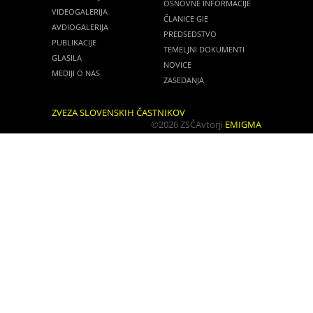
OSNOVNE INFORMACIJE
VIDEOGALERIJA
ČLANICE GIE
AVDIOGALERIJA
PREDSEDSTVO
PUBLIKACIJE
TEMELJNI DOKUMENTI
GLASILA
NOVICE
MEDIJI O NAS
ZASEDANJA
ZVEZA SLOVENSKIH ČASTNIKOV
©2026 ZSČ
Avtorji
EMIGMA