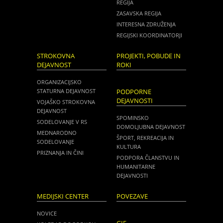
REGIJA
ZASAVSKA REGIJA
INTERESNA ZDRUŽENJA
REGIJSKI KOORDINATORJI
STROKOVNA
PROJEKTI, POBUDE IN
DEJAVNOST
ROKI
ORGANIZACIJSKO
STATURNA DEJAVNOST
PODPORNE
DEJAVNOSTI
VOJAŠKO STROKOVNA
DEJAVNOST
SPOMINSKO
SODELOVANJE V RS
DOMOLJUBNA DEJAVNOST
MEDNARODNO
ŠPORT, REKREACIJA IN
SODELOVANJE
KULTURA
PRIZNANJA IN ČINI
PODPORA ČLANSTVU IN
HUMANITARNE
DEJAVNOSTI
MEDIJSKI CENTER
POVEZAVE
NOVICE