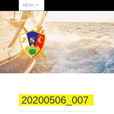
MENU
20200506_007