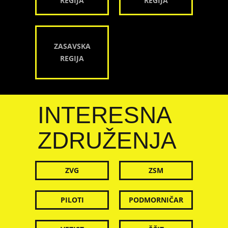
REGIJA
REGIJA
ZASAVSKA
REGIJA
INTERESNA
ZDRUŽENJA
ZVG
ZSM
PILOTI
PODMORNIČAR