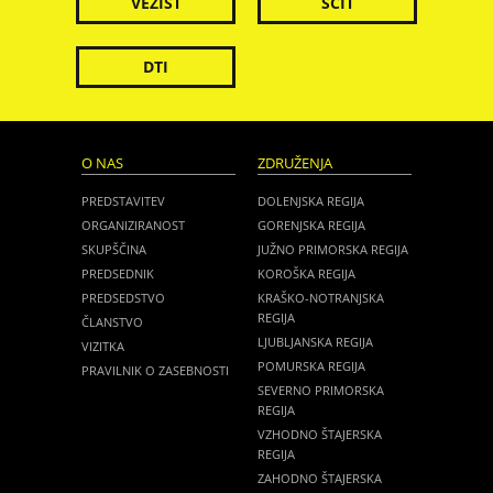
VEZIST
ŠČIT
DTI
O NAS
ZDRUŽENJA
PREDSTAVITEV
DOLENJSKA REGIJA
ORGANIZIRANOST
GORENJSKA REGIJA
SKUPŠČINA
JUŽNO PRIMORSKA REGIJA
PREDSEDNIK
KOROŠKA REGIJA
PREDSEDSTVO
KRAŠKO-NOTRANJSKA
REGIJA
ČLANSTVO
LJUBLJANSKA REGIJA
VIZITKA
POMURSKA REGIJA
PRAVILNIK O ZASEBNOSTI
SEVERNO PRIMORSKA
REGIJA
VZHODNO ŠTAJERSKA
REGIJA
ZAHODNO ŠTAJERSKA