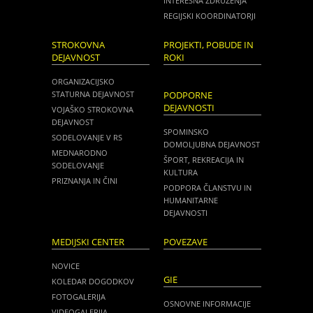
INTERESNA ZDRUŽENJA
REGIJSKI KOORDINATORJI
STROKOVNA
PROJEKTI, POBUDE IN
DEJAVNOST
ROKI
ORGANIZACIJSKO
STATURNA DEJAVNOST
PODPORNE
DEJAVNOSTI
VOJAŠKO STROKOVNA
DEJAVNOST
SPOMINSKO
SODELOVANJE V RS
DOMOLJUBNA DEJAVNOST
MEDNARODNO
ŠPORT, REKREACIJA IN
SODELOVANJE
KULTURA
PRIZNANJA IN ČINI
PODPORA ČLANSTVU IN
HUMANITARNE
DEJAVNOSTI
MEDIJSKI CENTER
POVEZAVE
NOVICE
GIE
KOLEDAR DOGODKOV
FOTOGALERIJA
OSNOVNE INFORMACIJE
VIDEOGALERIJA