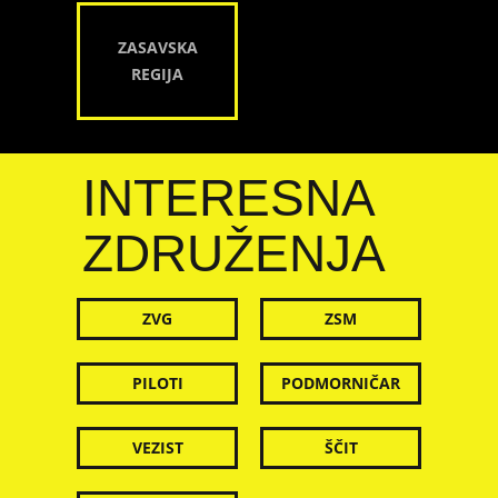
ZASAVSKA
REGIJA
INTERESNA
ZDRUŽENJA
ZVG
ZSM
PILOTI
PODMORNIČAR
VEZIST
ŠČIT