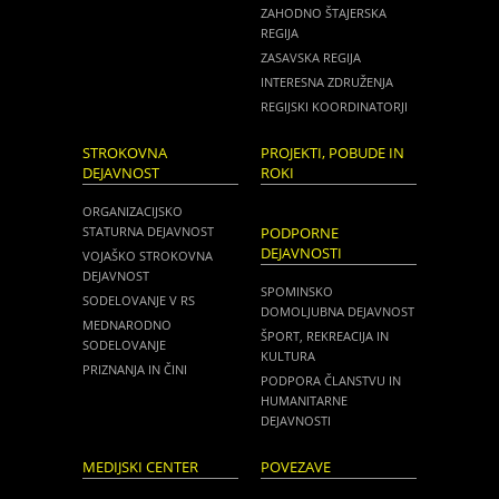
ZAHODNO ŠTAJERSKA
REGIJA
ZASAVSKA REGIJA
INTERESNA ZDRUŽENJA
REGIJSKI KOORDINATORJI
STROKOVNA
PROJEKTI, POBUDE IN
DEJAVNOST
ROKI
ORGANIZACIJSKO
STATURNA DEJAVNOST
PODPORNE
DEJAVNOSTI
VOJAŠKO STROKOVNA
DEJAVNOST
SPOMINSKO
SODELOVANJE V RS
DOMOLJUBNA DEJAVNOST
MEDNARODNO
ŠPORT, REKREACIJA IN
SODELOVANJE
KULTURA
PRIZNANJA IN ČINI
PODPORA ČLANSTVU IN
HUMANITARNE
DEJAVNOSTI
MEDIJSKI CENTER
POVEZAVE