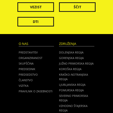
VEZIST
ŠČIT
DTI
O NAS
ZDRUŽENJA
PREDSTAVITEV
DOLENJSKA REGIJA
ORGANIZIRANOST
GORENJSKA REGIJA
SKUPŠČINA
JUŽNO PRIMORSKA REGIJA
PREDSEDNIK
KOROŠKA REGIJA
PREDSEDSTVO
KRAŠKO-NOTRANJSKA
REGIJA
ČLANSTVO
LJUBLJANSKA REGIJA
VIZITKA
POMURSKA REGIJA
PRAVILNIK O ZASEBNOSTI
SEVERNO PRIMORSKA
REGIJA
VZHODNO ŠTAJERSKA
REGIJA