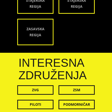
ŠTAJERSKA
ŠTAJERSKA
REGIJA
REGIJA
ZASAVSKA
REGIJA
INTERESNA
ZDRUŽENJA
ZVG
ZSM
PILOTI
PODMORNIČAR