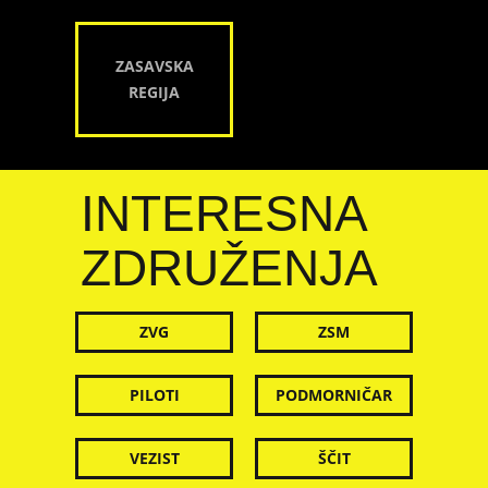
ZASAVSKA
REGIJA
INTERESNA
ZDRUŽENJA
ZVG
ZSM
PILOTI
PODMORNIČAR
VEZIST
ŠČIT