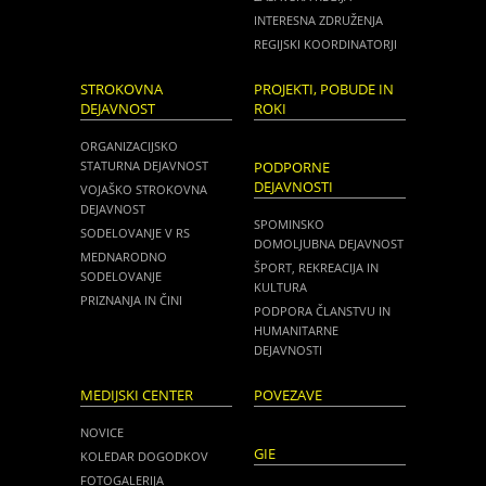
INTERESNA ZDRUŽENJA
REGIJSKI KOORDINATORJI
STROKOVNA
PROJEKTI, POBUDE IN
DEJAVNOST
ROKI
ORGANIZACIJSKO
STATURNA DEJAVNOST
PODPORNE
DEJAVNOSTI
VOJAŠKO STROKOVNA
DEJAVNOST
SPOMINSKO
SODELOVANJE V RS
DOMOLJUBNA DEJAVNOST
MEDNARODNO
ŠPORT, REKREACIJA IN
SODELOVANJE
KULTURA
PRIZNANJA IN ČINI
PODPORA ČLANSTVU IN
HUMANITARNE
DEJAVNOSTI
MEDIJSKI CENTER
POVEZAVE
NOVICE
GIE
KOLEDAR DOGODKOV
FOTOGALERIJA