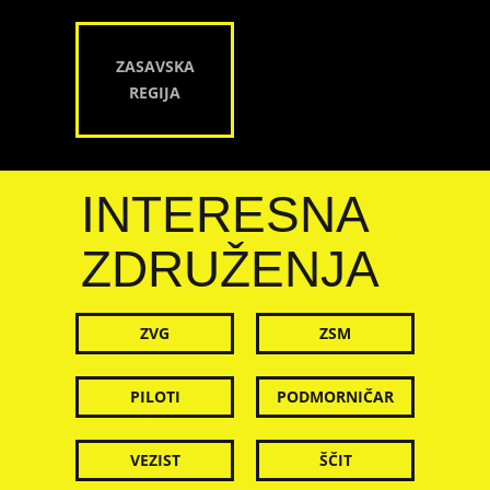
ZASAVSKA
REGIJA
INTERESNA
ZDRUŽENJA
ZVG
ZSM
PILOTI
PODMORNIČAR
VEZIST
ŠČIT