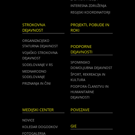
INTERESNA ZDRUŽENJA
REGIJSKI KOORDINATORJI
STROKOVNA
PROJEKTI, POBUDE IN
DEJAVNOST
ROKI
ORGANIZACIJSKO
STATURNA DEJAVNOST
PODPORNE
DEJAVNOSTI
VOJAŠKO STROKOVNA
DEJAVNOST
SPOMINSKO
SODELOVANJE V RS
DOMOLJUBNA DEJAVNOST
MEDNARODNO
ŠPORT, REKREACIJA IN
SODELOVANJE
KULTURA
PRIZNANJA IN ČINI
PODPORA ČLANSTVU IN
HUMANITARNE
DEJAVNOSTI
MEDIJSKI CENTER
POVEZAVE
NOVICE
GIE
KOLEDAR DOGODKOV
FOTOGALERIJA