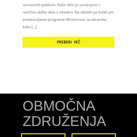
varnostnih poklicev. Naše delo je usmerjeno v
različne oblike dela z mladimi. Na obiskih po šolah jim
predstavljamo programe Ministrstva za obrambo,
kako […]
PREBERI VEČ
OBMOČNA
ZDRUŽENJA