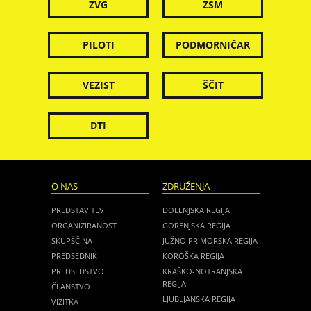
ZVG
ZSM
PILOTI
PODMORNIČAR
VEZIST
ŠČIT
DTI
O NAS
ZDRUŽENJA
PREDSTAVITEV
DOLENJSKA REGIJA
ORGANIZIRANOST
GORENJSKA REGIJA
SKUPŠČINA
JUŽNO PRIMORSKA REGIJA
PREDSEDNIK
KOROŠKA REGIJA
PREDSEDSTVO
KRAŠKO-NOTRANJSKA
REGIJA
ČLANSTVO
LJUBLJANSKA REGIJA
VIZITKA