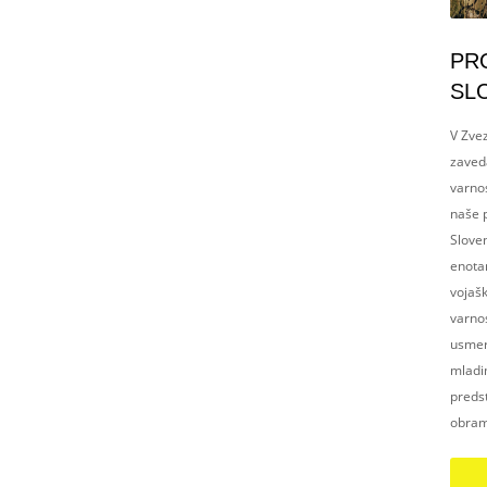
PR
SL
V Zvez
zaved
varnos
naše p
Slove
enotam
vojaš
varnos
usmerj
mladim
preds
obram