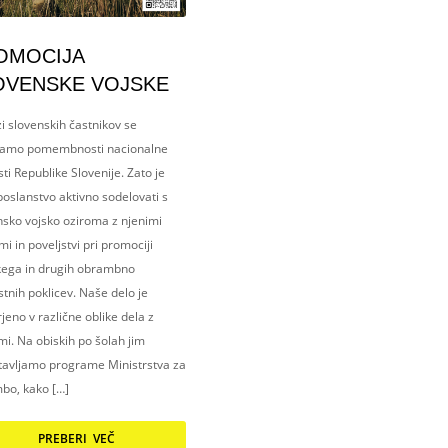
OMOCIJA
OVENSKE VOJSKE
i slovenskih častnikov se
amo pomembnosti nacionalne
ti Republike Slovenije. Zato je
oslanstvo aktivno sodelovati s
nsko vojsko oziroma z njenimi
i in poveljstvi pri promociji
kega in drugih obrambno
tnih poklicev. Naše delo je
eno v različne oblike dela z
i. Na obiskih po šolah jim
tavljamo programe Ministrstva za
bo, kako […]
PREBERI VEČ