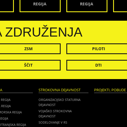
REGIJA
REGIJA
A ZDRUŽENJA
ZSM
PILOTI
ŠČIT
DTI
JA
STROKOVNA DEJAVNOST
PROJEKTI, POBUDE 
 REGIJA
ORGANIZACIJSKO STATURNA
DEJAVNOST
 REGIJA
VOJAŠKO STROKOVNA
MORSKA REGIJA
DEJAVNOST
EGIJA
SODELOVANJE V RS
TRANJSKA REGIJA