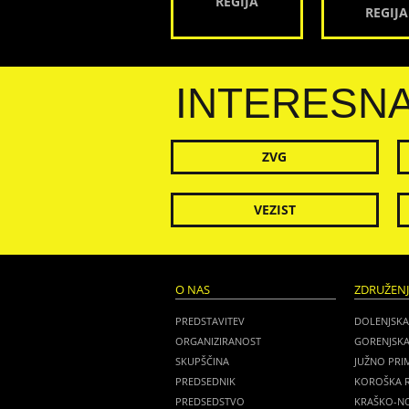
REGIJA
REGIJA
INTERESN
ZVG
VEZIST
O NAS
ZDRUŽEN
PREDSTAVITEV
DOLENJSKA
ORGANIZIRANOST
GORENJSKA
SKUPŠČINA
JUŽNO PRI
PREDSEDNIK
KOROŠKA R
PREDSEDSTVO
KRAŠKO-NO