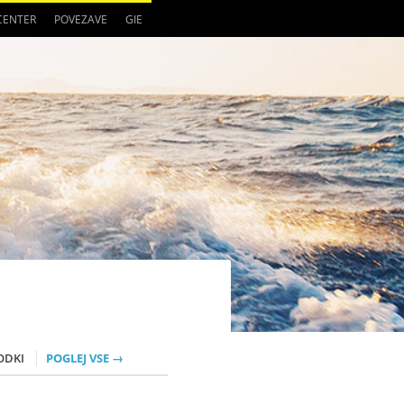
 CENTER
POVEZAVE
GIE
ODKI
POGLEJ VSE →