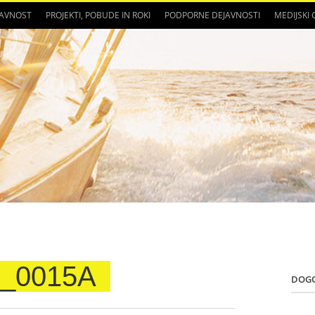
JAVNOST
PROJEKTI, POBUDE IN ROKI
PODPORNE DEJAVNOSTI
MEDIJSKI
2_0015A
DOG