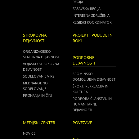
REGIJA
ZASAVSKA REGIJA
INTERESNA ZDRUŽENJA
REGIJSKI KOORDINATORJI
STROKOVNA
PROJEKTI, POBUDE IN
DEJAVNOST
ROKI
ORGANIZACIJSKO
STATURNA DEJAVNOST
PODPORNE
DEJAVNOSTI
VOJAŠKO STROKOVNA
DEJAVNOST
SPOMINSKO
SODELOVANJE V RS
DOMOLJUBNA DEJAVNOST
MEDNARODNO
ŠPORT, REKREACIJA IN
SODELOVANJE
KULTURA
PRIZNANJA IN ČINI
PODPORA ČLANSTVU IN
HUMANITARNE
DEJAVNOSTI
MEDIJSKI CENTER
POVEZAVE
NOVICE