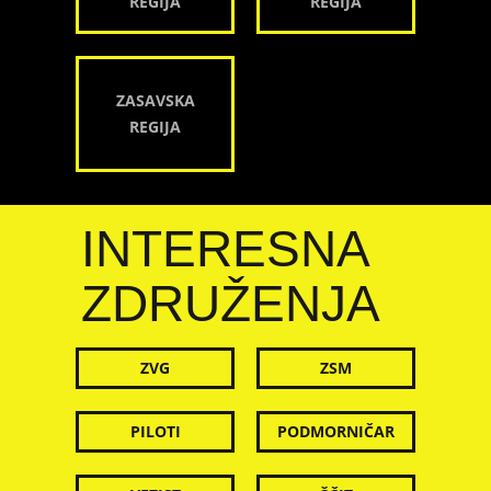
REGIJA
REGIJA
ZASAVSKA
REGIJA
INTERESNA
ZDRUŽENJA
ZVG
ZSM
PILOTI
PODMORNIČAR