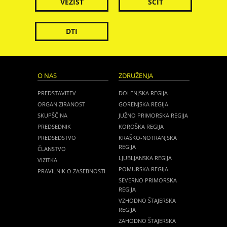
VEZIST
ŠČIT
DTI
O NAS
ZDRUŽENJA
PREDSTAVITEV
DOLENJSKA REGIJA
ORGANIZIRANOST
GORENJSKA REGIJA
SKUPŠČINA
JUŽNO PRIMORSKA REGIJA
PREDSEDNIK
KOROŠKA REGIJA
PREDSEDSTVO
KRAŠKO-NOTRANJSKA
REGIJA
ČLANSTVO
LJUBLJANSKA REGIJA
VIZITKA
POMURSKA REGIJA
PRAVILNIK O ZASEBNOSTI
SEVERNO PRIMORSKA
REGIJA
VZHODNO ŠTAJERSKA
REGIJA
ZAHODNO ŠTAJERSKA