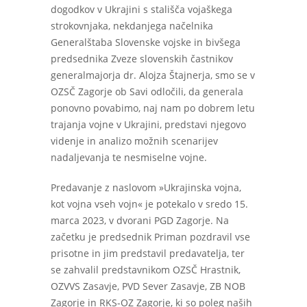
dogodkov v Ukrajini s stališča vojaškega
strokovnjaka, nekdanjega načelnika
Generalštaba Slovenske vojske in bivšega
predsednika Zveze slovenskih častnikov
generalmajorja dr. Alojza Štajnerja, smo se v
OZSČ Zagorje ob Savi odločili, da generala
ponovno povabimo, naj nam po dobrem letu
trajanja vojne v Ukrajini, predstavi njegovo
videnje in analizo možnih scenarijev
nadaljevanja te nesmiselne vojne.
Predavanje z naslovom »Ukrajinska vojna,
kot vojna vseh vojn« je potekalo v sredo 15.
marca 2023, v dvorani PGD Zagorje. Na
začetku je predsednik Priman pozdravil vse
prisotne in jim predstavil predavatelja, ter
se zahvalil predstavnikom OZSČ Hrastnik,
OZVVS Zasavje, PVD Sever Zasavje, ZB NOB
Zagorje in RKS-OZ Zagorje, ki so poleg naših