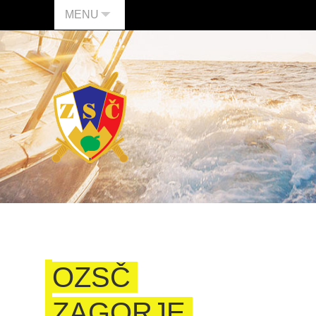
MENU
OZSČ
ZAGORJE