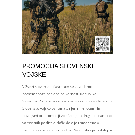
PROMOCIJA SLOVENSKE
VOJSKE
V Zvezi slovenskih častnikov se zavedamo
pomembnosti nacionalne varnosti Republike
Slovenije. Zato je naše poslanstvo aktivno sodelovati s
Slovensko vojsko oziroma z njenimi enotami in
poveljstvi pri promociji vojaškega in drugih obrambno
varnostnih poklicev. Naše delo je usmerjeno v
različne oblike dela z mladimi. Na obiskih po šolah jim