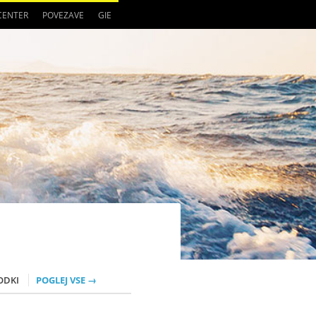
 CENTER
POVEZAVE
GIE
ODKI
POGLEJ VSE →