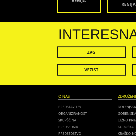
REGIJA
REGIJA
INTERESN
ZVG
VEZIST
O NAS
ZDRUŽEN
PREDSTAVITEV
DOLENJSKA
ORGANIZIRANOST
GORENJSKA
SKUPŠČINA
JUŽNO PRI
PREDSEDNIK
KOROŠKA R
PREDSEDSTVO
KRAŠKO-NO