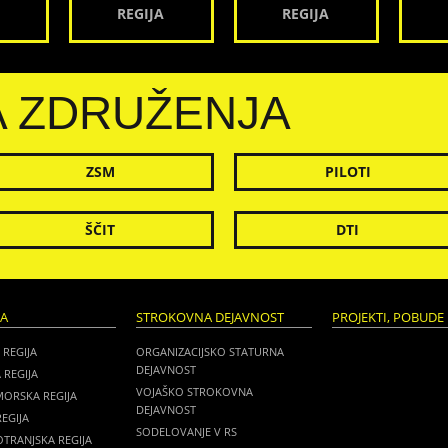
REGIJA
REGIJA
A ZDRUŽENJA
ZSM
PILOTI
ŠČIT
DTI
JA
STROKOVNA DEJAVNOST
PROJEKTI, POBUDE 
 REGIJA
ORGANIZACIJSKO STATURNA
DEJAVNOST
 REGIJA
VOJAŠKO STROKOVNA
MORSKA REGIJA
DEJAVNOST
EGIJA
SODELOVANJE V RS
TRANJSKA REGIJA