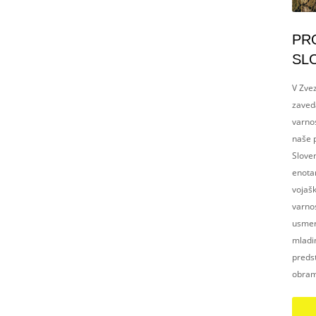
PR
SL
V Zvez
zaved
varnos
naše p
Slove
enotam
vojaš
varnos
usmerj
mladim
preds
obram