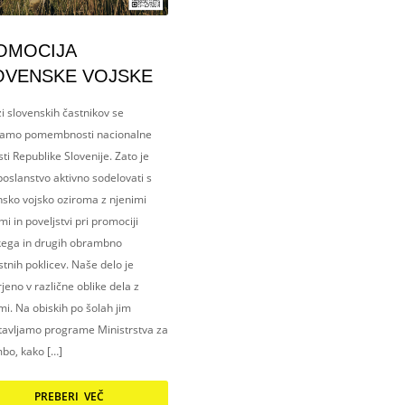
OMOCIJA
OVENSKE VOJSKE
i slovenskih častnikov se
amo pomembnosti nacionalne
ti Republike Slovenije. Zato je
oslanstvo aktivno sodelovati s
nsko vojsko oziroma z njenimi
i in poveljstvi pri promociji
kega in drugih obrambno
tnih poklicev. Naše delo je
eno v različne oblike dela z
i. Na obiskih po šolah jim
tavljamo programe Ministrstva za
bo, kako […]
PREBERI VEČ