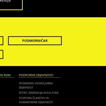
REGIJA
PODMORNIČAR
IN ROKI
PODPORNE DEJAVNOSTI
SPOMINSKO DOMOLJUBNA
DEJAVNOST
ŠPORT, REKREACIJA IN KULTURA
PODPORA ČLANSTVU IN
HUMANITARNE DEJAVNOSTI