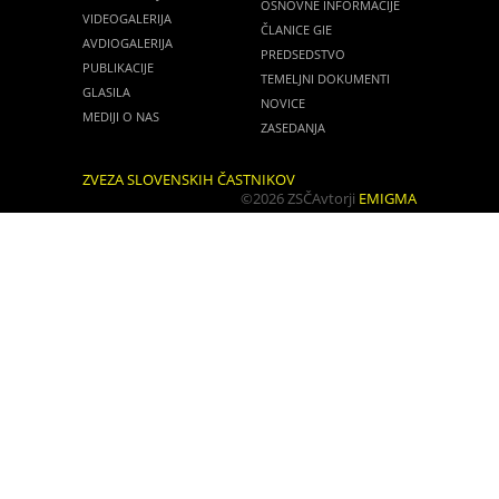
OSNOVNE INFORMACIJE
VIDEOGALERIJA
ČLANICE GIE
AVDIOGALERIJA
PREDSEDSTVO
PUBLIKACIJE
TEMELJNI DOKUMENTI
GLASILA
NOVICE
MEDIJI O NAS
ZASEDANJA
ZVEZA SLOVENSKIH ČASTNIKOV
©2026 ZSČ
Avtorji
EMIGMA