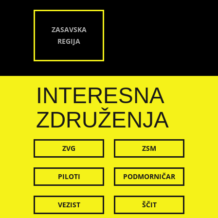
ZASAVSKA
REGIJA
INTERESNA
ZDRUŽENJA
ZVG
ZSM
PILOTI
PODMORNIČAR
VEZIST
ŠČIT