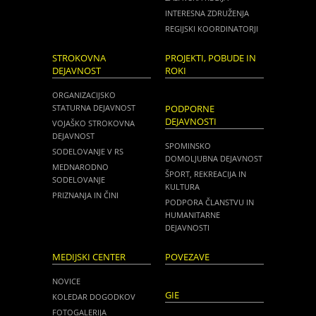
INTERESNA ZDRUŽENJA
REGIJSKI KOORDINATORJI
STROKOVNA
PROJEKTI, POBUDE IN
DEJAVNOST
ROKI
ORGANIZACIJSKO
STATURNA DEJAVNOST
PODPORNE
DEJAVNOSTI
VOJAŠKO STROKOVNA
DEJAVNOST
SPOMINSKO
SODELOVANJE V RS
DOMOLJUBNA DEJAVNOST
MEDNARODNO
ŠPORT, REKREACIJA IN
SODELOVANJE
KULTURA
PRIZNANJA IN ČINI
PODPORA ČLANSTVU IN
HUMANITARNE
DEJAVNOSTI
MEDIJSKI CENTER
POVEZAVE
NOVICE
GIE
KOLEDAR DOGODKOV
FOTOGALERIJA