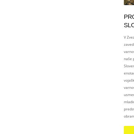
PR
SL
V Zvez
zaved
varnos
naše p
Slove
enotam
vojaš
varnos
usmerj
mladim
preds
obram