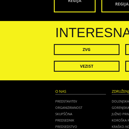
REGIJA
REGIJA
INTERESN
ZVG
VEZIST
O NAS
ZDRUŽEN
PREDSTAVITEV
DOLENJSKA
ORGANIZIRANOST
GORENJSKA
SKUPŠČINA
JUŽNO PRI
PREDSEDNIK
KOROŠKA R
PREDSEDSTVO
KRAŠKO-NO