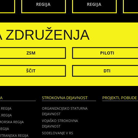
REGIJA
REGIJA
A ZDRUŽENJA
ZSM
PILOTI
ŠČIT
DTI
JA
STROKOVNA DEJAVNOST
PROJEKTI, POBUDE 
 REGIJA
ORGANIZACIJSKO STATURNA
DEJAVNOST
 REGIJA
VOJAŠKO STROKOVNA
MORSKA REGIJA
DEJAVNOST
EGIJA
SODELOVANJE V RS
TRANJSKA REGIJA