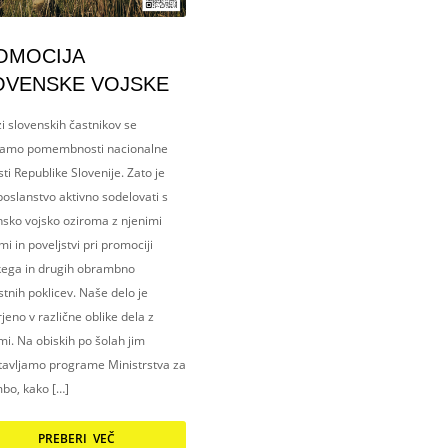
OMOCIJA
OVENSKE VOJSKE
i slovenskih častnikov se
amo pomembnosti nacionalne
ti Republike Slovenije. Zato je
oslanstvo aktivno sodelovati s
nsko vojsko oziroma z njenimi
i in poveljstvi pri promociji
kega in drugih obrambno
tnih poklicev. Naše delo je
eno v različne oblike dela z
i. Na obiskih po šolah jim
tavljamo programe Ministrstva za
bo, kako […]
PREBERI VEČ