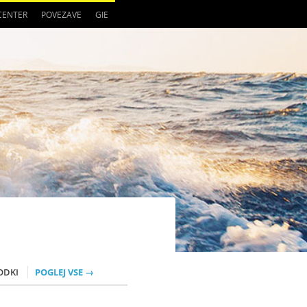
 CENTER
POVEZAVE
GIE
ODKI
POGLEJ VSE →