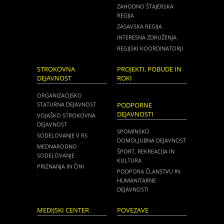
ZAHODNO ŠTAJERSKA
REGIJA
ZASAVSKA REGIJA
INTERESNA ZDRUŽENJA
REGIJSKI KOORDINATORJI
STROKOVNA
PROJEKTI, POBUDE IN
DEJAVNOST
ROKI
ORGANIZACIJSKO
STATURNA DEJAVNOST
PODPORNE
DEJAVNOSTI
VOJAŠKO STROKOVNA
DEJAVNOST
SPOMINSKO
SODELOVANJE V RS
DOMOLJUBNA DEJAVNOST
MEDNARODNO
ŠPORT, REKREACIJA IN
SODELOVANJE
KULTURA
PRIZNANJA IN ČINI
PODPORA ČLANSTVU IN
HUMANITARNE
DEJAVNOSTI
MEDIJSKI CENTER
POVEZAVE