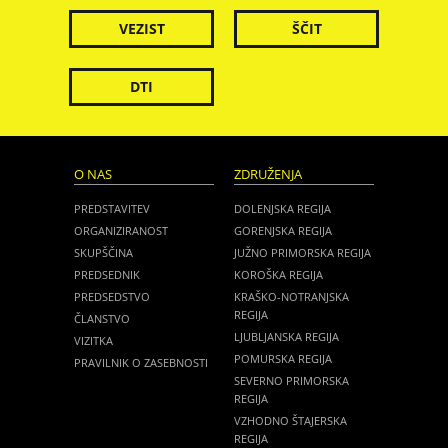
VEZIST
ŠČIT
DTI
O NAS
ZDRUŽENJA
PREDSTAVITEV
DOLENJSKA REGIJA
ORGANIZIRANOST
GORENJSKA REGIJA
SKUPŠČINA
JUŽNO PRIMORSKA REGIJA
PREDSEDNIK
KOROŠKA REGIJA
PREDSEDSTVO
KRAŠKO-NOTRANJSKA
REGIJA
ČLANSTVO
LJUBLJANSKA REGIJA
VIZITKA
POMURSKA REGIJA
PRAVILNIK O ZASEBNOSTI
SEVERNO PRIMORSKA
REGIJA
VZHODNO ŠTAJERSKA
REGIJA