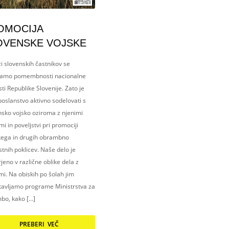
OMOCIJA
OVENSKE VOJSKE
i slovenskih častnikov se
amo pomembnosti nacionalne
ti Republike Slovenije. Zato je
oslanstvo aktivno sodelovati s
nsko vojsko oziroma z njenimi
i in poveljstvi pri promociji
kega in drugih obrambno
tnih poklicev. Naše delo je
eno v različne oblike dela z
i. Na obiskih po šolah jim
tavljamo programe Ministrstva za
bo, kako […]
PREBERI VEČ