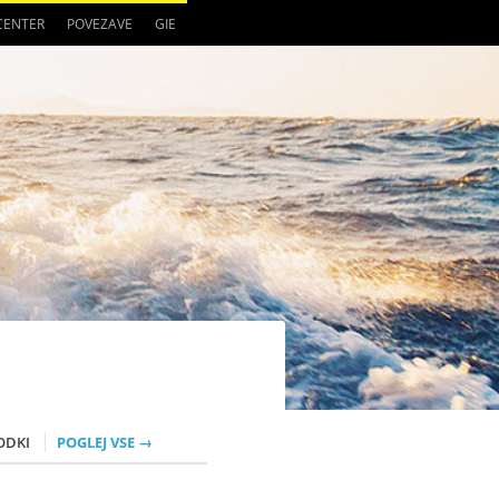
 CENTER
POVEZAVE
GIE
ODKI
POGLEJ VSE →