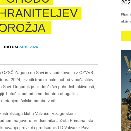
202
HRANITELJEV
Ključ
aktiv
OROŽJA
DATUM
24.10.2024
la OZSČ Zagorje ob Savi in v sodelovanju z OZVVS
obra 2024, izvedli tradicionalni pohod v počastitev
b Savi. Dogodek je bil del širših pohodnih aktivnosti,
giji. Letošnji pohod smo dodatno obogatili z
 metanjem šolske bombe v cilj.
kostrelskega kluba Valvasor v zagorskem
dnem nagovoru predsednika Jožefa Primana, sta
tekmovanja prevzela predsednik LD Valvasor Pavel