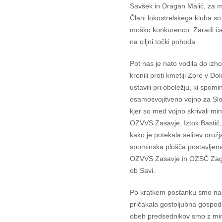
Savšek in Dragan Malić, za 
Člani lokostrelskega kluba so
moško konkurenco. Zaradi ča
na ciljni točki pohoda.
Pot nas je nato vodila do iz
krenili proti kmetiji Zore v 
ustavili pri obeležju, ki spom
osamosvojitveno vojno za Slo
kjer so med vojno skrivali mi
OZVVS Zasavje, Iztok Bastič,
kako je potekala selitev orožj
spominska plošča postavljena 
OZVVS Zasavje in OZSČ Zagor
ob Savi.
Po kratkem postanku smo nadal
pričakala gostoljubna gospo
obeh predsednikov smo z min