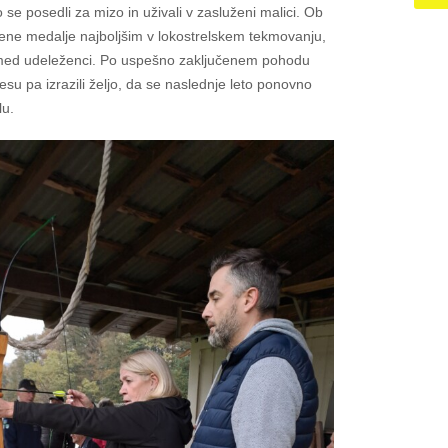
se posedli za mizo in uživali v zasluženi malici. Ob
ene medalje najboljšim v lokostrelskem tekmovanju,
r med udeleženci. Po uspešno zaključenem pohodu
vesu pa izrazili željo, da se naslednje leto ponovno
lu.