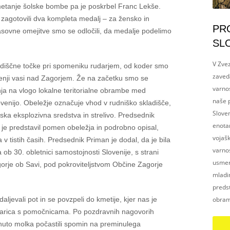
metanje šolske bombe pa je poskrbel Franc Lekše.
 zagotovili dva kompleta medalj – za žensko in
PR
sovne omejitve smo se odločili, da medalje podelimo
SL
V Zvez
hodiščne točke pri spomeniku rudarjem, od koder smo
zaved
Dolenji vasi nad Zagorjem. Že na začetku smo se
varnos
inja na vlogo lokalne
t
eritorialne obrambe med
naše p
venijo. Obeležje označuje vhod v rudniško skladišče,
Slove
nska eksplozivna sredstva in strelivo. Predsednik
enotam
 je predstavil pomen obeležja in podrobno opisal,
vojaš
a v tistih časih. Predsednik Priman je dodal, da je bila
varnos
ob 30. obletnici samostojnosti Slovenije, s strani
usmerj
je ob Savi, pod pokroviteljstvom Občine Zagorje
mladim
preds
obram
jevali pot in se povzpeli do kmetije, kjer nas je
darica s pomočnicama. Po pozdravnih nagovorih
uto molka počastili spomin na preminulega