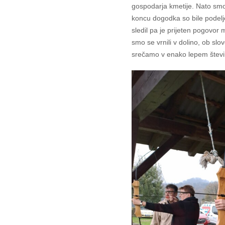
gospodarja kmetije. Nato smo 
koncu dogodka so bile podelj
sledil pa je prijeten pogovo
smo se vrnili v dolino, ob slo
srečamo v enako lepem števi